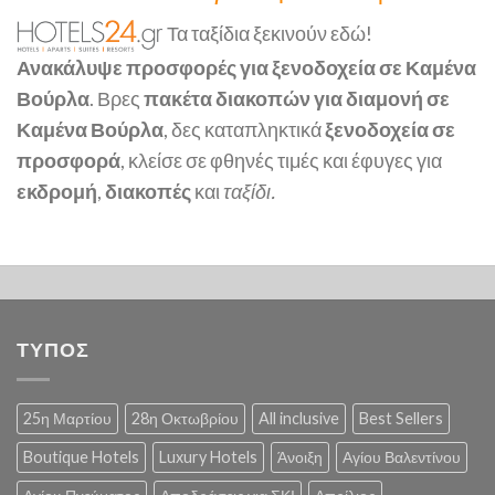
Τα ταξίδια ξεκινούν εδώ!
Ανακάλυψε προσφορές για ξενοδοχεία σε Καμένα
Βούρλα
. Βρες
πακέτα διακοπών για διαμονή σε
Καμένα Βούρλα
, δες καταπληκτικά
ξενοδοχεία σε
προσφορά
, κλείσε σε φθηνές τιμές και έφυγες για
εκδρομή
,
διακοπές
και
ταξίδι.
ΤΥΠΟΣ
25η Μαρτίου
28η Οκτωβρίου
All inclusive
Best Sellers
Boutique Hotels
Luxury Hotels
Άνοιξη
Αγίου Βαλεντίνου