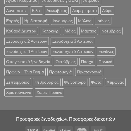
Αγίου Πνεύματος
Αποδράσεις για ΣΚΙ
Απρίλιος
Αύγουστος
Βίλες
Δεκέμβριος
Διαμερίσματα
Δώρα
Εορτές
Ημιδιατροφή
Ιανουάριος
Ιούλιος
Ιούνιος
Καθαρά Δευτέρα
Καλοκαίρι
Μάιος
Μάρτιος
Νοέμβριος
Ξενοδοχεία 2 Αστέρων
Ξενοδοχεία 3 Αστέρων
Ξενοδοχεία 4 Αστέρων
Ξενοδοχεία 5 Αστέρων
Ξενώνες
Οικογενειακά ξενοδοχεία
Οκτώβριος
Πάσχα
Πρωινό
Πρωινό + Ένα Γεύμα
Πρωτομαγιά
Πρωτοχρονιά
Σεπτέμβριος
Φεβρουάριος
Φθινόπωρο
Φώτα
Χειμώνας
Χριστούγεννα
Χωρίς Πρωινό
Προσφορές ξενοδοχείων, Προσφορές διακοπών