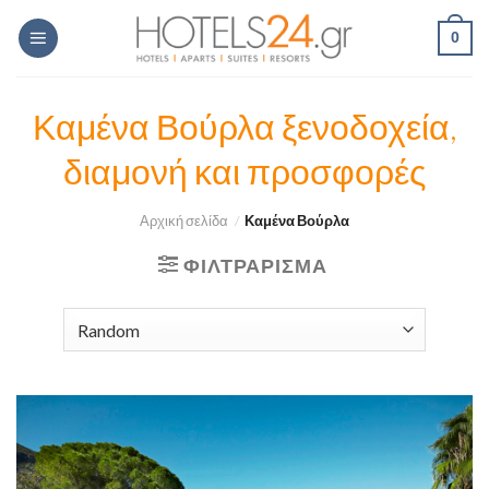
Skip
0
to
content
Καμένα Βούρλα ξενοδοχεία,
διαμονή και προσφορές
Αρχική σελίδα
/
Καμένα Βούρλα
ΦΙΛΤΡΆΡΙΣΜΑ