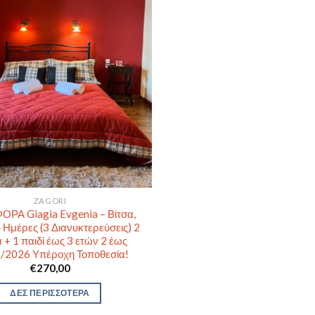
ZAGORI
ΡΑ Giagia Evgenia – Βίτσα,
 Ημέρες (3 Διανυκτερεύσεις) 2
 + 1 παιδί έως 3 ετών 2 έως
/2026 Υπέροχη Τοποθεσία!
€
270,00
ΔΕΣ ΠΕΡΙΣΣΟΤΕΡΑ