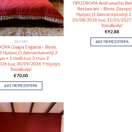
ΠΡΟΣΦΟΡΑ Andromachis Belo
Restaurant – Βίτσα, Ζαγορ
Ημέρες (1 Διανυκτέρευση) 2
05/08/2026 έως 31/05/2027
Τοποθεσία!
€
92,88
ΔΕΣ ΠΕΡΙΣΣΟΤΕΡΑ
ZAGORI
ΡΑ Giagia Evgenia – Βίτσα,
2 Ημέρες (1 Διανυκτέρευση) 2
μα + 1 παιδί έως 3 ετών 2
026 έως 30/09/2026 Υπέροχη
Τοποθεσία!
€
70,00
ΔΕΣ ΠΕΡΙΣΣΟΤΕΡΑ