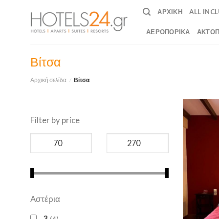
Skip
ΑΡΧΙΚΉ
ALL INC
to
content
ΑΕΡΟΠΟΡΙΚΆ
ΑΚΤΟΠ
Βίτσα
Αρχική σελίδα
/
Βίτσα
Filter by price
Αστέρια
3
4