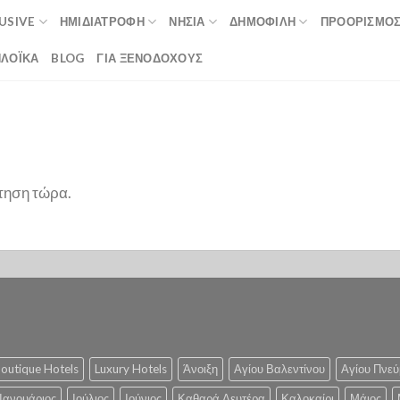
LUSIVE
ΗΜΙΔΙΑΤΡΟΦΉ
ΝΗΣΙΆ
ΔΗΜΟΦΙΛΉ
ΠΡΟΟΡΙΣΜΟ
ΛΟΪΚΆ
BLOG
ΓΙΑ ΞΕΝΟΔΟΧΟΥΣ
τηση τώρα.
outique Hotels
Luxury Hotels
Άνοιξη
Αγίου Βαλεντίνου
Αγίου Πνεύ
Ιανουάριος
Ιούλιος
Ιούνιος
Καθαρά Δευτέρα
Καλοκαίρι
Μάιος