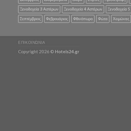
Ξενοδοχεία 3 Αστέρων
Ξενοδοχεία 4 Αστέρων
Ξενοδοχεία 5
Σεπτέμβριος
Φεβρουάριος
Φθινόπωρο
Φώτα
Χειμώνας
ΕΠΙΚΟΙΝΩΝΊΑ
Copyright 2026 ©
Hotels24.gr