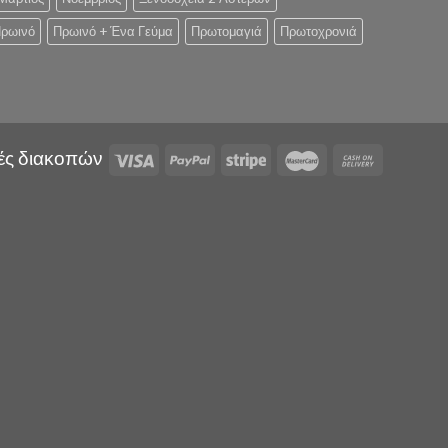
ρωινό
Πρωινό + Ένα Γεύμα
Πρωτομαγιά
Πρωτοχρονιά
ές διακοπών