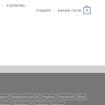
Σ
ΕΞΩΤΕΡΙΚΌ
ΣΎΝΔΕΣΗ
ΚΑΛΆΘΙ /
€
0,00
0
ματος
Αποδράσεις για ΣΚΙ
Απρίλιος
Αύγουστος
Βίλες
Μάρτιος
Νοέμβριος
Ξενοδοχεία 2 Αστέρων