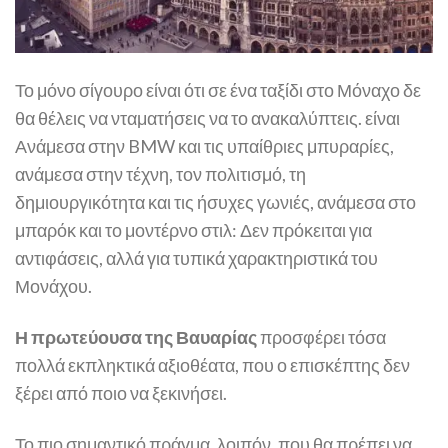
Το μόνο σίγουρο είναι ότι σε ένα ταξίδι στο Μόναχο δε
θα θέλεις να νταματήσεις να το ανακαλύπτεις. είναι
Ανάμεσα στην BMW και τις υπαίθριες μπυραρίες,
ανάμεσα στην τέχνη, τον πολιτισμό, τη
δημιουργικότητα και τις ήσυχες γωνιές, ανάμεσα στο
μπαρόκ και το μοντέρνο στιλ: Δεν πρόκειται για
αντιφάσεις, αλλά για τυπικά χαρακτηριστικά του
Μονάχου.
Η πρωτεύουσα της Βαυαρίας
προσφέρει τόσα
πολλά εκπληκτικά αξιοθέατα, που ο επισκέπτης δεν
ξέρει από ποιο να ξεκινήσει.
Το πιο σημαντικό πράγμα, λοιπόν, που θα πρέπει να