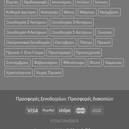
Εορτές
Ημιδιατροφή
Ιανουάριος
Ιούλιος
Ιούνιος
Καθαρά Δευτέρα
Καλοκαίρι
Μάιος
Μάρτιος
Νοέμβριος
Ξενοδοχεία 2 Αστέρων
Ξενοδοχεία 3 Αστέρων
Ξενοδοχεία 4 Αστέρων
Ξενοδοχεία 5 Αστέρων
Ξενώνες
Οικογενειακά ξενοδοχεία
Οκτώβριος
Πάσχα
Πρωινό
Πρωινό + Ένα Γεύμα
Πρωτομαγιά
Πρωτοχρονιά
Σεπτέμβριος
Φεβρουάριος
Φθινόπωρο
Φώτα
Χειμώνας
Χριστούγεννα
Χωρίς Πρωινό
Προσφορές ξενοδοχείων, Προσφορές διακοπών
ΕΠΙΚΟΙΝΩΝΊΑ