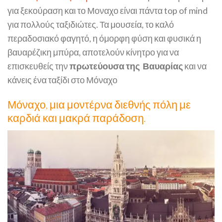
για ξεκούραση και το Μοναχο είναι πάντα top of mind
για πολλούς ταξιδιώτες. Τα μουσεία, το καλό
περαδοσιακό φαγητό, η όμορφη φύση και φυσικά η
βαυαρέζικη μπύρα, αποτελούν κίνητρο για να
επισκευθείς την
πρωτεύουσα της Βαυαρίας
και να
κάνεις ένα ταξίδι στο Μόναχο
Μόναχο, μια μοντέρνα διεθνής πόλη με
καρδιά και μακρά παράδοση.