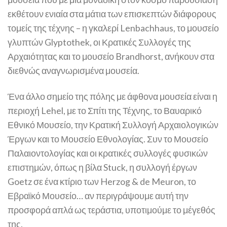
εκθέτουν ενιαία στα μάτια των επισκεπτών διάφορους
τομείς της τέχνης – η γκαλερί Lenbachhaus, το μουσείο
γλυπτών Glyptothek, οι Κρατικές Συλλογές της
Αρχαιότητας και το μουσείο Brandhorst, ανήκουν στα
διεθνώς αναγνωρισμένα μουσεία.
Ένα άλλο σημείο της πόλης με άφθονα μουσεία είναι η
περιοχή Lehel, με το Σπίτι της Τέχνης, το Βαυαρικό
Εθνικό Μουσείο, την Κρατική Συλλογή Αρχαιολογικών
Έργων και το Μουσείο Εθνολογίας. Συν το Μουσείο
Παλαιοντολογίας και οι κρατικές συλλογές φυσικών
επιστημών, όπως η βίλα Stuck, η συλλογή έργων
Goetz σε ένα κτίριο των Herzog & de Meuron, το
Εβραϊκό Μουσείο… αν περιγράψουμε αυτή την
προσφορά απλά ως τεράστια, υποτιμούμε το μέγεθός
της.