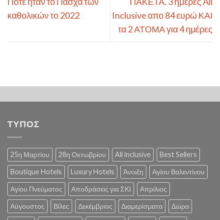
Πότε ήταν το Πάσχα των
ΠΑΚΕΤΑ. 3 ημέρες All
καθολικών το 2022
Inclusive απο 84 ευρώ ΚΑΙ
τα 2 ΑΤΟΜΑ για 4 ημέρες
ΤΥΠΟΣ
25η Μαρτίου
28η Οκτωβρίου
All inclusive
Best Sellers
Boutique Hotels
Luxury Hotels
Άνοιξη
Αγίου Βαλεντίνου
Αγίου Πνεύματος
Αποδράσεις για ΣΚΙ
Απρίλιος
Αύγουστος
Βίλες
Δεκέμβριος
Διαμερίσματα
Δώρα