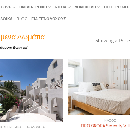
LUSIVE
ΗΜΙΔΙΑΤΡΟΦΉ
ΝΗΣΙΆ
ΔΗΜΟΦΙΛΉ
ΠΡΟΟΡΙΣΜΟ
ΛΟΪΚΆ
BLOG
ΓΙΑ ΞΕΝΟΔΟΧΟΥΣ
όμενα Δωμάτια
Showing all 9 re
αζόμενα Δωμάτια”
ΝΆΞΟΣ
ΠΡΟΣΦΟΡΑ Serenity Vill
ΙΚΟΓΕΝΕΙΑΚΆ ΞΕΝΟΔΟΧΕΊΑ