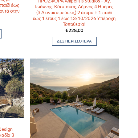
ΠΡΟΣΦΟΡΑ Ampelitis Studios – Αγ.
 παιδί έως
Ιωάννης, Κάσπακας, Λήμνος 4 Ημέρες
οντά στην
(3 Διανυκτερεύσεις) 2 άτομα + 1 παιδί
έως 1 έτους 1 έως 13/10/2026 Υπέροχη
Τοποθεσία!
€
228,00
ΔΕΣ ΠΕΡΙΣΣΟΤΕΡΑ
Design
καδία 3