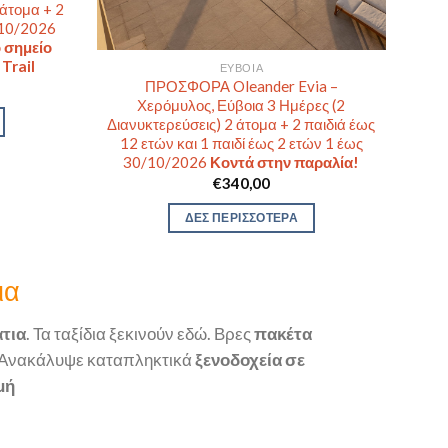
 άτομα + 2
/10/2026
 σημείο
Trail
ΕΎΒΟΙΑ
ΠΡΟΣΦΟΡΑ Oleander Evia –
Χερόμυλος, Εύβοια 3 Ημέρες (2
Διανυκτερεύσεις) 2 άτομα + 2 παιδιά έως
12 ετών και 1 παιδί έως 2 ετών 1 έως
30/10/2026
Κοντά στην παραλία!
€
340,00
ΔΕΣ ΠΕΡΙΣΣΟΤΕΡΑ
ια
τια
. Τα ταξίδια ξεκινούν εδώ. Βρες
πακέτα
 Ανακάλυψε καταπληκτικά
ξενοδοχεία σε
μή