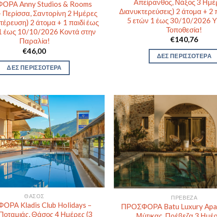
Απείρανθος, Νάξος 3 Ημέ
ΟΡΑ Anny Studios & Rooms
Διανυκτερεύσεις) 2 άτομα + 2 
– Περίσσα, Σαντορίνη 2 Ημέρες
5 ετών 1 έως 30/10/2026 
τέρευση) 2 άτομα + 1 παιδί έως
Τοποθεσία!
 1 έως 10/10/2026 Κοντά στην
€
140,76
Παραλία!
€
46,00
ΔΕΣ ΠΕΡΙΣΣΟΤΕΡΑ
ΔΕΣ ΠΕΡΙΣΣΟΤΕΡΑ
ΘΆΣΟΣ
ΠΡΈΒΕΖΑ
ΡΑ Kladis Club Holidays –
ΠΡΟΣΦΟΡΑ Batu Luxury Apar
Ποταμιάς, Θάσος 4 Ημέρες (3
Μύτικας, Πρέβεζα 3 Ημέρ