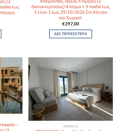
Απείρανθος, Νάξος 4 Ημέρες (3
ρες (2
Διανυκτερεύσεις) 4 άτομα + 3 παιδιά έως
παιδιά έως
5 ετών 1 έως 29/10/2026 Στο Κέντρο
Υπέροχη
του Χωριού!
€
297,00
ΔΕΣ ΠΕΡΙΣΣΟΤΕΡΑ
tments –
ΛΉΜΝΟΣ
ες (2