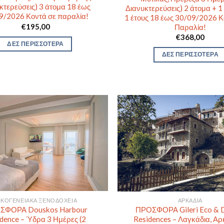
κτερεύσεις) 3 άτομα 18 έως
Διανυκτερεύσεις) 2 άτομα + 1
9/2026 Κοντά σε παραλία!
1 έτους 18 έως 30/09/2026 Κ
€
195,00
Παραλία!
€
368,00
ΔΕΣ ΠΕΡΙΣΣΟΤΕΡΑ
ΔΕΣ ΠΕΡΙΣΣΟΤΕΡΑ
ΙΚΟΓΕΝΕΙΑΚΆ ΞΕΝΟΔΟΧΕΊΑ
ΑΡΚΑΔΊΑ
ΣΦΟΡΑ Douskos Harbour
ΠΡΟΣΦΟΡΑ Gileri Eco & 
dence – Ύδρα 3 Ημέρες (2
Residences – Λαγκάδια, Αρ