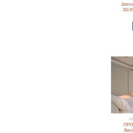
Διανυ
30/0
Ο
ΠΡΟ
Resi