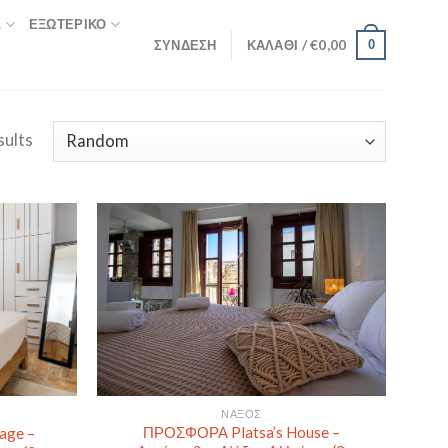
Σ
ΕΞΩΤΕΡΙΚΌ
ΣΎΝΔΕΣΗ
ΚΑΛΆΘΙ /
€
0,00
0
sults
ΝΆΞΟΣ
ΠΡΟΣΦΟΡΑ Platsa’s House –
age –