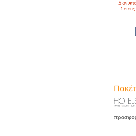
Διανυκτε
1 έτους
Πακέτ
προσφο