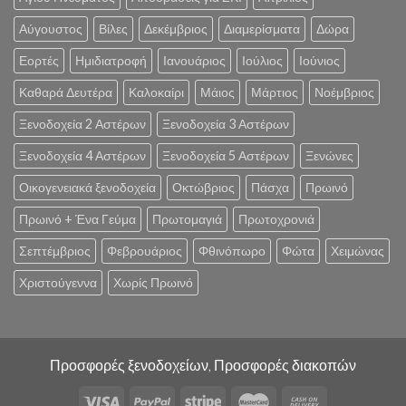
Αύγουστος
Βίλες
Δεκέμβριος
Διαμερίσματα
Δώρα
Εορτές
Ημιδιατροφή
Ιανουάριος
Ιούλιος
Ιούνιος
Καθαρά Δευτέρα
Καλοκαίρι
Μάιος
Μάρτιος
Νοέμβριος
Ξενοδοχεία 2 Αστέρων
Ξενοδοχεία 3 Αστέρων
Ξενοδοχεία 4 Αστέρων
Ξενοδοχεία 5 Αστέρων
Ξενώνες
Οικογενειακά ξενοδοχεία
Οκτώβριος
Πάσχα
Πρωινό
Πρωινό + Ένα Γεύμα
Πρωτομαγιά
Πρωτοχρονιά
Σεπτέμβριος
Φεβρουάριος
Φθινόπωρο
Φώτα
Χειμώνας
Χριστούγεννα
Χωρίς Πρωινό
Προσφορές ξενοδοχείων, Προσφορές διακοπών