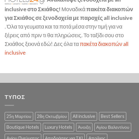
inclusive στο Σκιάθος!
Μοναδικά
πακέτα διακοπών
για Σκιάθος σε ξενοδοχεία με παροχές all inclusive
. Όλα τα γευματα και τα ποτά μέσα στην τιμή για να
ξέρεις από πριν τι θα πληρώσεις. Το ταξίδι σου στο
Σκιάθος ξεκινά εδώ! Δες όλα τα
πακέτα διακοπών all
inclusive
ΤΥΠΟΣ
25η Μαρτίου
28η Οκτωβρίου
All inclusive
Best Sellers
Boutique Hotels
Luxury Hotels
Άνοιξη
Αγίου Βαλεντίνου
Αγίου Πνεύματος
Αποδράσεις για ΣΚΙ
Απρίλιος