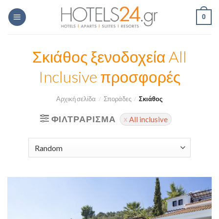
Skip
0
to
content
Σκιάθος ξενοδοχεία All
Inclusive προσφορές
Αρχική σελίδα
/
Σποράδες
/
Σκιάθος
ΦΙΛΤΡΆΡΙΣΜΑ
All inclusive