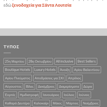
εδώ
ξενοδοχεία για Σάντα Λουτσία
ΤΥΠΟΣ
25η Μαρτίου
28η Οκτωβρίου
All inclusive
Best Sellers
Boutique Hotels
Luxury Hotels
Άνοιξη
Αγίου Βαλεντίνου
Αγίου Πνεύματος
Αποδράσεις για ΣΚΙ
Απρίλιος
Αύγουστος
Βίλες
Δεκέμβριος
Διαμερίσματα
Δώρα
Εορτές
Ημιδιατροφή
Ιανουάριος
Ιούλιος
Ιούνιος
Καθαρά Δευτέρα
Καλοκαίρι
Μάιος
Μάρτιος
Νοέμβριος