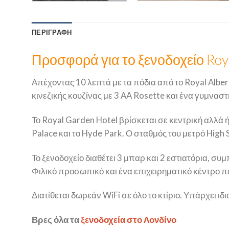
ΠΕΡΙΓΡΑΦΉ
Προσφορά για το ξενοδοχείο Roy
Απέχοντας 10 λεπτά με τα πόδια από το Royal Alber
κινεζικής κουζίνας με 3 AA Rosette και ένα γυμνασ
Το Royal Garden Hotel βρίσκεται σε κεντρική αλλά
Palace και το Hyde Park. Ο σταθμός του μετρό High 
Το ξενοδοχείο διαθέτει 3 μπαρ και 2 εστιατόρια, σ
Φιλικό προσωπικό και ένα επιχειρηματικό κέντρο 
Διατίθεται δωρεάν WiFi σε όλο το κτίριο. Υπάρχει ι
Βρες όλα τα
ξενοδοχεία στο Λονδίνο