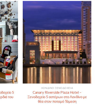
ΛΟΝΔΊΝΟ ΞΕΝΟΔΟΧΕΊΑ
οδοχείο 5
Canary Riverside Plaza Hotel –
ρδιά του
Ξενοδοχείο 5 αστέρων στο Λονδίνο με
θέα στον ποταμό Τάμεση