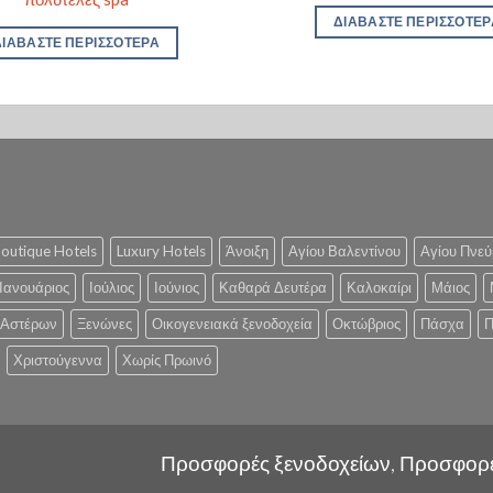
ΔΙΑΒΆΣΤΕ ΠΕΡΙΣΣΌΤΕΡ
ΔΙΑΒΆΣΤΕ ΠΕΡΙΣΣΌΤΕΡΑ
outique Hotels
Luxury Hotels
Άνοιξη
Αγίου Βαλεντίνου
Αγίου Πνεύ
Ιανουάριος
Ιούλιος
Ιούνιος
Καθαρά Δευτέρα
Καλοκαίρι
Μάιος
 Αστέρων
Ξενώνες
Οικογενειακά ξενοδοχεία
Οκτώβριος
Πάσχα
Π
Χριστούγεννα
Χωρίς Πρωινό
Προσφορές ξενοδοχείων, Προσφορ