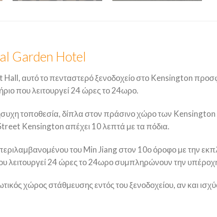
al Garden Hotel
t Hall, αυτό το πενταστερό ξενοδοχείο στο Kensington προσ
τήριο που λειτουργεί 24 ώρες το 24ωρο.
 ήσυχη τοποθεσία, δίπλα στον πράσινο χώρο των Kensington 
Street Kensington απέχει 10 λεπτά με τα πόδια.
υμπεριλαμβανομένου του Min Jiang στον 10ο όροφο με την ε
που λειτουργεί 24 ώρες το 24ωρο συμπληρώνουν την υπέροχη
διωτικός χώρος στάθμευσης εντός του ξενοδοχείου, αν και ισ