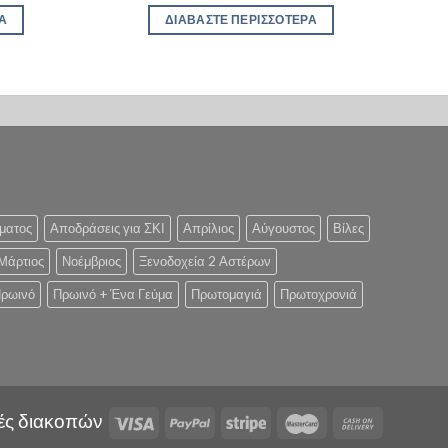
Α
ΔΙΑΒΆΣΤΕ ΠΕΡΙΣΣΌΤΕΡΑ
ματος
Αποδράσεις για ΣΚΙ
Απρίλιος
Αύγουστος
Βίλες
Μάρτιος
Νοέμβριος
Ξενοδοχεία 2 Αστέρων
ρωινό
Πρωινό + Ένα Γεύμα
Πρωτομαγιά
Πρωτοχρονιά
ές διακοπών