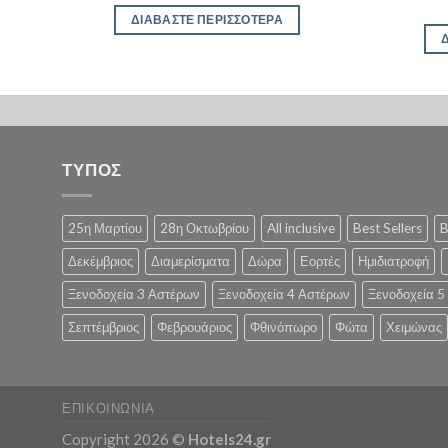
ΔΙΑΒΆΣΤΕ ΠΕΡΙΣΣΌΤΕΡΑ
ΤΥΠΟΣ
25η Μαρτίου
28η Οκτωβρίου
All inclusive
Best Sellers
B
Δεκέμβριος
Διαμερίσματα
Δώρα
Εορτές
Ημιδιατροφή
Ξενοδοχεία 3 Αστέρων
Ξενοδοχεία 4 Αστέρων
Ξενοδοχεία 5
Σεπτέμβριος
Φεβρουάριος
Φθινόπωρο
Φώτα
Χειμώνας
ΕΠΙΚΟΙΝΩΝΊΑ
Copyright 2026 ©
Hotels24.gr