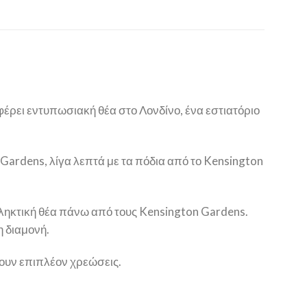
φέρει εντυπωσιακή θέα στο Λονδίνο, ένα εστιατόριο
Gardens, λίγα λεπτά με τα πόδια από το Kensington
κπληκτική θέα πάνω από τους Kensington Gardens.
 διαμονή.
χύουν επιπλέον χρεώσεις.