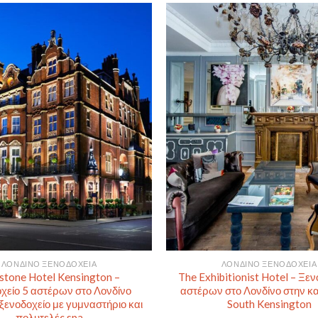
ΛΟΝΔΊΝΟ ΞΕΝΟΔΟΧΕΊΑ
ΛΟΝΔΊΝΟ ΞΕΝΟΔΟΧΕΊΑ
stone Hotel Kensington –
The Exhibitionist Hotel – Ξεν
χείο 5 αστέρων στο Λονδίνο
αστέρων στο Λονδίνο στην κα
ξενοδοχείο με γυμναστήριο και
South Kensington
πολυτελές spa