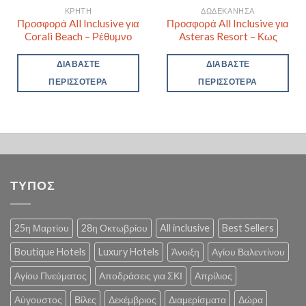
ΚΡΉΤΗ
ΔΩΔΕΚΆΝΗΣΑ
Προσφορά All Inclusive για
Προσφορά All Inclusive για
Corali Beach – Ρέθυμνο
Asteras Resort – Κως
ΔΙΑΒΆΣΤΕ
ΔΙΑΒΆΣΤΕ
ΠΕΡΙΣΣΌΤΕΡΑ
ΠΕΡΙΣΣΌΤΕΡΑ
ΤΥΠΟΣ
25η Μαρτίου
28η Οκτωβρίου
All inclusive
Best Sellers
Boutique Hotels
Luxury Hotels
Άνοιξη
Αγίου Βαλεντίνου
Αγίου Πνεύματος
Αποδράσεις για ΣΚΙ
Απρίλιος
Αύγουστος
Βίλες
Δεκέμβριος
Διαμερίσματα
Δώρα