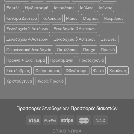
Εορτές
Ημιδιατροφή
Ιανουάριος
Ιούλιος
Ιούνιος
Καθαρά Δευτέρα
Καλοκαίρι
Μάιος
Μάρτιος
Νοέμβριος
Ξενοδοχεία 2 Αστέρων
Ξενοδοχεία 3 Αστέρων
Ξενοδοχεία 4 Αστέρων
Ξενοδοχεία 5 Αστέρων
Ξενώνες
Οικογενειακά ξενοδοχεία
Οκτώβριος
Πάσχα
Πρωινό
Πρωινό + Ένα Γεύμα
Πρωτομαγιά
Πρωτοχρονιά
Σεπτέμβριος
Φεβρουάριος
Φθινόπωρο
Φώτα
Χειμώνας
Χριστούγεννα
Χωρίς Πρωινό
Προσφορές ξενοδοχείων, Προσφορές διακοπών
ΕΠΙΚΟΙΝΩΝΊΑ