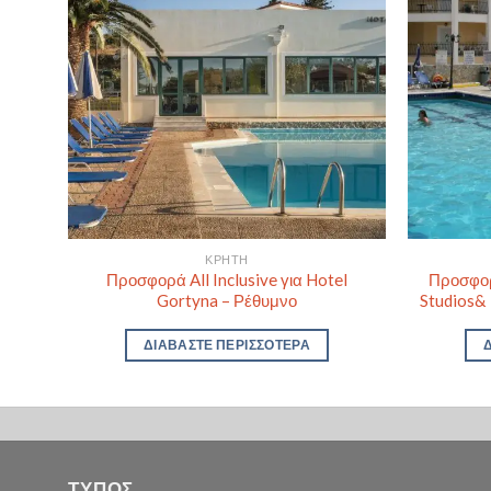
ΚΡΉΤΗ
Sky
Προσφορά All Inclusive για Hotel
Προσφορά
Gortyna – Ρέθυμνο
Studios&
ΔΙΑΒΆΣΤΕ ΠΕΡΙΣΣΌΤΕΡΑ
ΤΥΠΟΣ