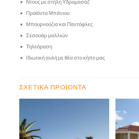
Ντους με στήλη Υδρομασάζ
Προϊόντα Μπάνιου
Μπουρνούζια και Παντόφλες
Σεσουάρ μαλλιών
Τηλεόραση
Ιδιωτική αυλή με θέα στο κήπο μας
ΣΧΕΤΙΚΆ ΠΡΟΪΌΝΤΑ