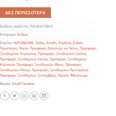
ΔΕΣ ΠΕΡΙΣΣΟΤΕΡΑ
Κωδικός προϊόντος:
9e1afcb738c4
Κατηγορία:
Άνδρος
Ετικέτες:
ALPHABANK
,
Suites
,
Άνοιξη
,
Απρίλιος
,
Ειδικές
Περιστάσεις
,
Νησιά
,
Προσφορές Διακοπών για Νέους
,
Προσφορές
Ξενοδοχείων Αύγουστος
,
Προσφορές Ξενοδοχείων Ιούλιος
,
Προσφορές Ξενοδοχείων Ιούνιος
,
Προσφορές Ξενοδοχείων
Καλοκαίρι
,
Προσφορές Ξενοδοχείων Μάιος
,
Προσφορές
Ξενοδοχείων Πάσχα
,
Προσφορές Ξενοδοχείων Πρωτομαγιά
,
Προσφορές Ξενοδοχείων Σεπτέμβριος
,
Πρωινό
,
Φθινόπωρο
Μάρκα:
Small Paradise