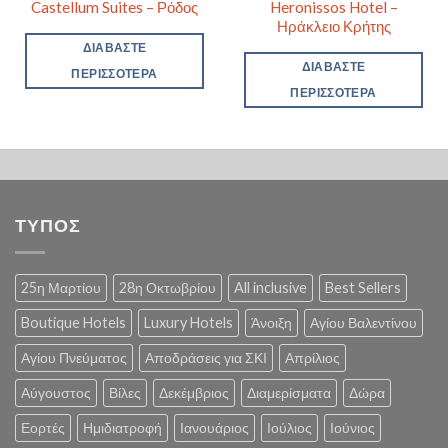
Castellum Suites – Ρόδος
Heronissos Hotel –
Ηράκλειο Κρήτης
ΔΙΑΒΆΣΤΕ
ΔΙΑΒΆΣΤΕ
ΠΕΡΙΣΣΌΤΕΡΑ
ΠΕΡΙΣΣΌΤΕΡΑ
ΤΥΠΟΣ
25η Μαρτίου
28η Οκτωβρίου
All inclusive
Best Sellers
Boutique Hotels
Luxury Hotels
Άνοιξη
Αγίου Βαλεντίνου
Αγίου Πνεύματος
Αποδράσεις για ΣΚΙ
Απρίλιος
Αύγουστος
Βίλες
Δεκέμβριος
Διαμερίσματα
Δώρα
Εορτές
Ημιδιατροφή
Ιανουάριος
Ιούλιος
Ιούνιος