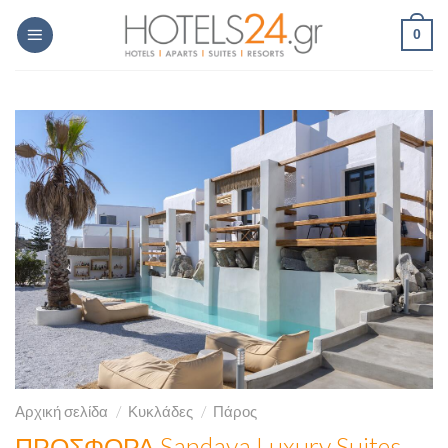
Skip
0
to
content
Αρχική σελίδα
/
Κυκλάδες
/
Πάρος
ΠΡΟΣΦΟΡΑ Sandaya Luxury Suites –