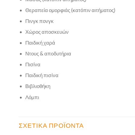
Θεραπεία ομορφιάς (κατόπιν αιτήματος)
Πινγκ πονγκ
Χώρος αποσκευών
Παιδική χαρά
Ντους & αποδυτήρια
Πισίνα
Παιδική πισίνα
Βιβλιοθήκη
Λόμπι
ΣΧΕΤΙΚΆ ΠΡΟΪΌΝΤΑ