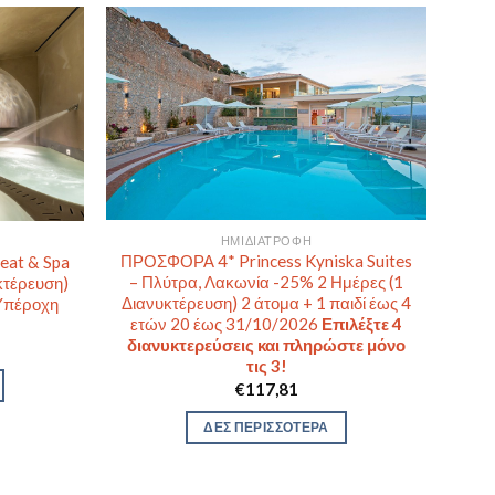
ΗΜΙΔΙΑΤΡΟΦΉ
ΠΡΟΣΦΟΡΑ 4* Princess Kyniska Suites
eat & Spa
– Πλύτρα, Λακωνία -25% 2 Ημέρες (1
κτέρευση)
Διανυκτέρευση) 2 άτομα + 1 παιδί έως 4
Υπέροχη
ετών 20 έως 31/10/2026
Επιλέξτε 4
διανυκτερεύσεις και πληρώστε μόνο
τις 3!
€
117,81
ΔΕΣ ΠΕΡΙΣΣΟΤΕΡΑ