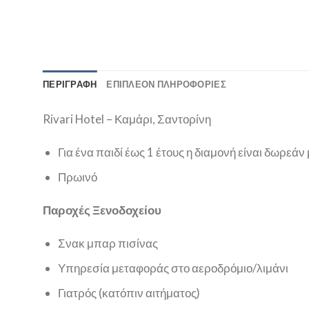
ΠΕΡΙΓΡΑΦΉ
ΕΠΙΠΛΈΟΝ ΠΛΗΡΟΦΟΡΊΕΣ
Rivari Hotel – Καμάρι, Σαντορίνη
Για ένα παιδί έως 1 έτους η διαμονή είναι δωρεάν
Πρωινό
Παροχές Ξενοδοχείου
Σνακ μπαρ πισίνας
Υπηρεσία μεταφοράς στο αεροδρόμιο/λιμάνι
Γιατρός (κατόπιν αιτήματος)