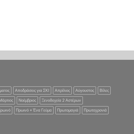
ματος
Αποδράσεις για ΣΚΙ
Απρίλιος
Αύγουστος
Βίλες
Μάρτιος
Νοέμβριος
Ξενοδοχεία 2 Αστέρων
ρωινό
Πρωινό + Ένα Γεύμα
Πρωτομαγιά
Πρωτοχρονιά