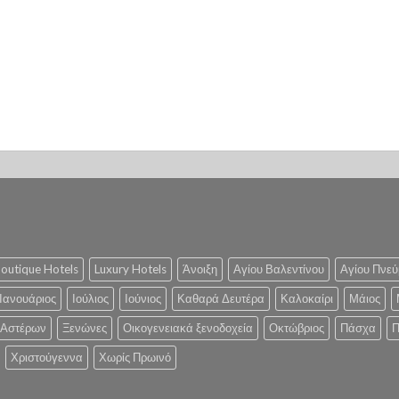
outique Hotels
Luxury Hotels
Άνοιξη
Αγίου Βαλεντίνου
Αγίου Πνεύ
Ιανουάριος
Ιούλιος
Ιούνιος
Καθαρά Δευτέρα
Καλοκαίρι
Μάιος
 Αστέρων
Ξενώνες
Οικογενειακά ξενοδοχεία
Οκτώβριος
Πάσχα
Π
Χριστούγεννα
Χωρίς Πρωινό