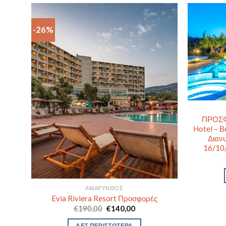
-26%
ΠΡΟΣΦ
Hotel – Β
Διανυ
16/10
ΑΜΆΡΥΝΘΟΣ
 –
Evia Riviera Resort Προσφορές
Original
Η
€
190,00
€
140,00
price
τρέχουσα
ς
was:
τιμή
ΔΕΣ ΠΕΡΙΣΣΟΤΕΡΑ