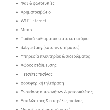
Φαξ & φωτοτυπίες
Χρηματοκιβώτιο
Wi-Fi Internet
Μπαρ
Παιδικά καθισματάκια στο εστιατόριο
Baby Sitting (κατόπιν αιτήματος)
Υπηρεσία πλυντηρίου & σιδερώματος
Χώρος στάθμευσης
Πετσέτες πισίνας
Δορυφορική τηλεόραση
Ενοικίαση αυτοκινήτων & μοτοσικλέτας
Ξαπλώστρες & ομπρέλες πισίνας
Μασαζ (κατόπιν αιτήματος)