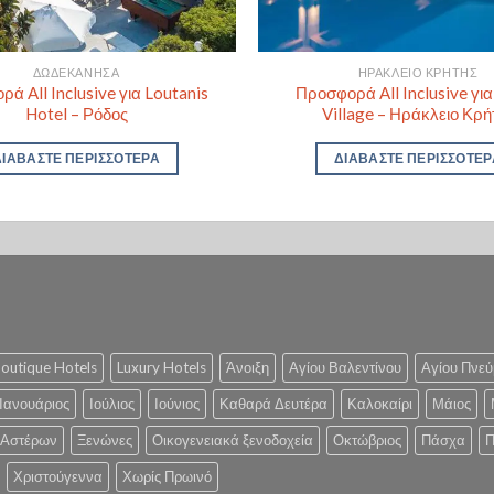
ΔΩΔΕΚΆΝΗΣΑ
ΗΡΆΚΛΕΙΟ ΚΡΉΤΗΣ
ά All Inclusive για Loutanis
Προσφορά All Inclusive γι
Hotel – Ρόδος
Village – Ηράκλειο Κρή
ΔΙΑΒΆΣΤΕ ΠΕΡΙΣΣΌΤΕΡΑ
ΔΙΑΒΆΣΤΕ ΠΕΡΙΣΣΌΤΕΡ
outique Hotels
Luxury Hotels
Άνοιξη
Αγίου Βαλεντίνου
Αγίου Πνεύ
Ιανουάριος
Ιούλιος
Ιούνιος
Καθαρά Δευτέρα
Καλοκαίρι
Μάιος
 Αστέρων
Ξενώνες
Οικογενειακά ξενοδοχεία
Οκτώβριος
Πάσχα
Π
Χριστούγεννα
Χωρίς Πρωινό