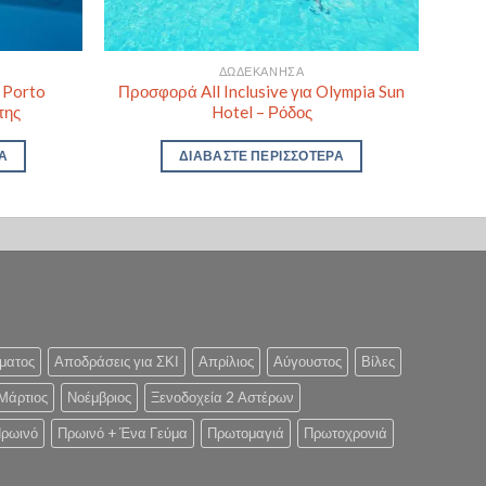
ΔΩΔΕΚΆΝΗΣΑ
α Porto
Προσφορά All Inclusive για Olympia Sun
της
Hotel – Ρόδος
Α
ΔΙΑΒΆΣΤΕ ΠΕΡΙΣΣΌΤΕΡΑ
ματος
Αποδράσεις για ΣΚΙ
Απρίλιος
Αύγουστος
Βίλες
Μάρτιος
Νοέμβριος
Ξενοδοχεία 2 Αστέρων
ρωινό
Πρωινό + Ένα Γεύμα
Πρωτομαγιά
Πρωτοχρονιά