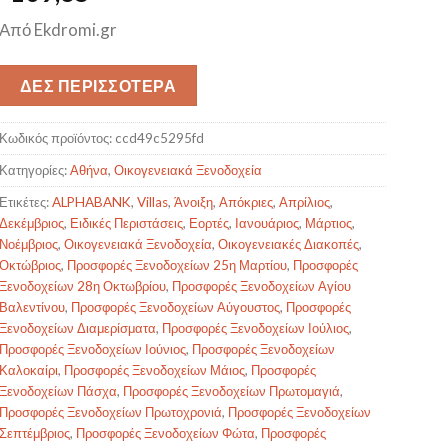
Από Ekdromi.gr
ΔΕΣ ΠΕΡΙΣΣΟΤΕΡΑ
Κωδικός προϊόντος:
ccd49c5295fd
Κατηγορίες:
Αθήνα
,
Οικογενειακά Ξενοδοχεία
Ετικέτες:
ALPHABANK
,
Villas
,
Άνοιξη
,
Απόκριες
,
Απρίλιος
,
Δεκέμβριος
,
Ειδικές Περιστάσεις
,
Εορτές
,
Ιανουάριος
,
Μάρτιος
,
Νοέμβριος
,
Οικογενειακά Ξενοδοχεία
,
Οικογενειακές Διακοπές
,
Οκτώβριος
,
Προσφορές Ξενοδοχείων 25η Μαρτίου
,
Προσφορές
Ξενοδοχείων 28η Οκτωβρίου
,
Προσφορές Ξενοδοχείων Αγίου
Βαλεντίνου
,
Προσφορές Ξενοδοχείων Αύγουστος
,
Προσφορές
Ξενοδοχείων Διαμερίσματα
,
Προσφορές Ξενοδοχείων Ιούλιος
,
Προσφορές Ξενοδοχείων Ιούνιος
,
Προσφορές Ξενοδοχείων
Καλοκαίρι
,
Προσφορές Ξενοδοχείων Μάιος
,
Προσφορές
Ξενοδοχείων Πάσχα
,
Προσφορές Ξενοδοχείων Πρωτομαγιά
,
Προσφορές Ξενοδοχείων Πρωτοχρονιά
,
Προσφορές Ξενοδοχείων
Σεπτέμβριος
,
Προσφορές Ξενοδοχείων Φώτα
,
Προσφορές