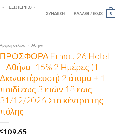
Σ
ΕΞΩΤΕΡΙΚΌ
ΣΎΝΔΕΣΗ
ΚΑΛΆΘΙ /
€
0,00
0
Αρχική σελίδα
/
Αθήνα
ΠΡΟΣΦΟΡΑ Ermou 26 Hotel
– Αθήνα -15% 2 Ημέρες (1
Διανυκτέρευση) 2 άτομα + 1
παιδί έως 3 ετών 18 έως
31/12/2026 Στο κέντρο της
πόλης!
€
109,65