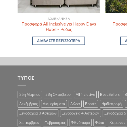
ΔΩΔΕΚΆΝΗΣΑ
Beach
Προσφορά All Inclusive για Happy Days
Προσφορ
Hotel – Ρόδος
ΔΙΑΒΆΣΤΕ ΠΕΡΙΣΣΌΤΕΡΑ
ΤΥΠΟΣ
25η Μαρτίου
28η Οκτωβρίου
All inclusive
Best Sellers
B
Δεκέμβριος
Διαμερίσματα
Δώρα
Εορτές
Ημιδιατροφή
Ξενοδοχεία 3 Αστέρων
Ξενοδοχεία 4 Αστέρων
Ξενοδοχεία 5
Σεπτέμβριος
Φεβρουάριος
Φθινόπωρο
Φώτα
Χειμώνας