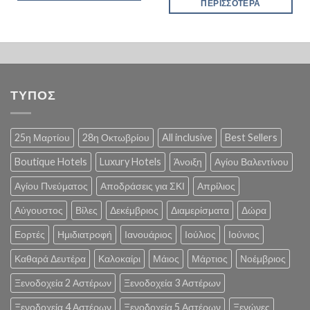
ΠΕΡΙΣΣΌΤΕΡΑ
ΤΥΠΟΣ
25η Μαρτίου
28η Οκτωβρίου
All inclusive
Best Sellers
Boutique Hotels
Luxury Hotels
Άνοιξη
Αγίου Βαλεντίνου
Αγίου Πνεύματος
Αποδράσεις για ΣΚΙ
Απρίλιος
Αύγουστος
Βίλες
Δεκέμβριος
Διαμερίσματα
Δώρα
Εορτές
Ημιδιατροφή
Ιανουάριος
Ιούλιος
Ιούνιος
Καθαρά Δευτέρα
Καλοκαίρι
Μάιος
Μάρτιος
Νοέμβριος
Ξενοδοχεία 2 Αστέρων
Ξενοδοχεία 3 Αστέρων
Ξενοδοχεία 4 Αστέρων
Ξενοδοχεία 5 Αστέρων
Ξενώνες