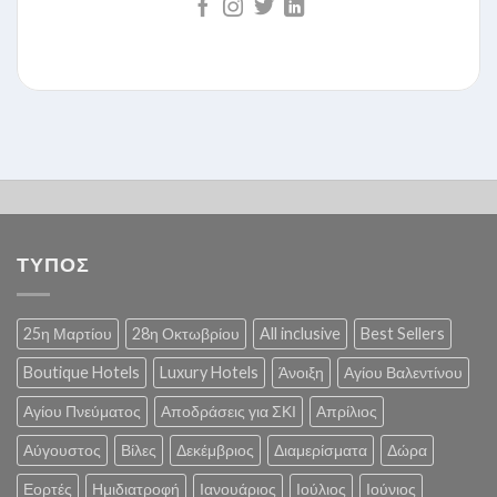
ΤΥΠΟΣ
25η Μαρτίου
28η Οκτωβρίου
All inclusive
Best Sellers
Boutique Hotels
Luxury Hotels
Άνοιξη
Αγίου Βαλεντίνου
Αγίου Πνεύματος
Αποδράσεις για ΣΚΙ
Απρίλιος
Αύγουστος
Βίλες
Δεκέμβριος
Διαμερίσματα
Δώρα
Εορτές
Ημιδιατροφή
Ιανουάριος
Ιούλιος
Ιούνιος