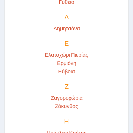
Γύθειο
Δ
Δημητσάνα
Ε
Ελατοχώρι Πιερίας
Ερμιόνη
Εύβοια
Ζ
Ζαγοροχώρια
Ζάκυνθος
Η
Ηράκλειο Κρήτης