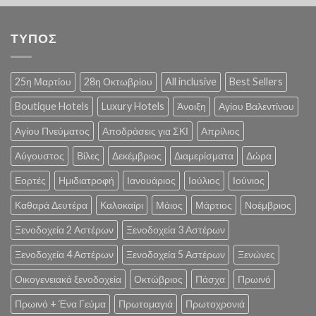
ΤΥΠΟΣ
25η Μαρτίου
28η Οκτωβρίου
All inclusive
Best Sellers
Boutique Hotels
Luxury Hotels
Άνοιξη
Αγίου Βαλεντίνου
Αγίου Πνεύματος
Αποδράσεις για ΣΚΙ
Απρίλιος
Αύγουστος
Βίλες
Δεκέμβριος
Διαμερίσματα
Δώρα
Εορτές
Ημιδιατροφή
Ιανουάριος
Ιούλιος
Ιούνιος
Καθαρά Δευτέρα
Καλοκαίρι
Μάιος
Μάρτιος
Νοέμβριος
Ξενοδοχεία 2 Αστέρων
Ξενοδοχεία 3 Αστέρων
Ξενοδοχεία 4 Αστέρων
Ξενοδοχεία 5 Αστέρων
Ξενώνες
Οικογενειακά ξενοδοχεία
Οκτώβριος
Πάσχα
Πρωινό
Πρωινό + Ένα Γεύμα
Πρωτομαγιά
Πρωτοχρονιά