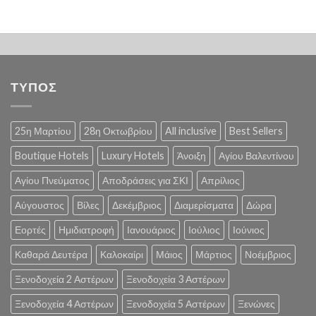
ΤΥΠΟΣ
25η Μαρτίου
28η Οκτωβρίου
All inclusive
Best Sellers
Boutique Hotels
Luxury Hotels
Άνοιξη
Αγίου Βαλεντίνου
Αγίου Πνεύματος
Αποδράσεις για ΣΚΙ
Απρίλιος
Αύγουστος
Βίλες
Δεκέμβριος
Διαμερίσματα
Δώρα
Εορτές
Ημιδιατροφή
Ιανουάριος
Ιούλιος
Ιούνιος
Καθαρά Δευτέρα
Καλοκαίρι
Μάιος
Μάρτιος
Νοέμβριος
Ξενοδοχεία 2 Αστέρων
Ξενοδοχεία 3 Αστέρων
Ξενοδοχεία 4 Αστέρων
Ξενοδοχεία 5 Αστέρων
Ξενώνες