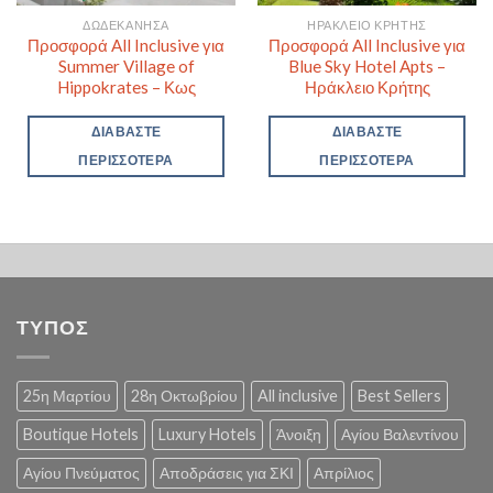
ΔΩΔΕΚΆΝΗΣΑ
ΗΡΆΚΛΕΙΟ ΚΡΉΤΗΣ
Προσφορά All Inclusive για
Προσφορά All Inclusive για
Summer Village of
Blue Sky Hotel Apts –
Hippokrates – Κως
Ηράκλειο Κρήτης
ΔΙΑΒΆΣΤΕ
ΔΙΑΒΆΣΤΕ
ΠΕΡΙΣΣΌΤΕΡΑ
ΠΕΡΙΣΣΌΤΕΡΑ
ΤΥΠΟΣ
25η Μαρτίου
28η Οκτωβρίου
All inclusive
Best Sellers
Boutique Hotels
Luxury Hotels
Άνοιξη
Αγίου Βαλεντίνου
Αγίου Πνεύματος
Αποδράσεις για ΣΚΙ
Απρίλιος