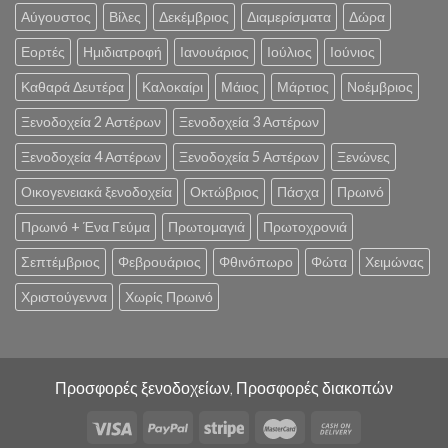
Αύγουστος
Βίλες
Δεκέμβριος
Διαμερίσματα
Δώρα
Εορτές
Ημιδιατροφή
Ιανουάριος
Ιούλιος
Ιούνιος
Καθαρά Δευτέρα
Καλοκαίρι
Μάιος
Μάρτιος
Νοέμβριος
Ξενοδοχεία 2 Αστέρων
Ξενοδοχεία 3 Αστέρων
Ξενοδοχεία 4 Αστέρων
Ξενοδοχεία 5 Αστέρων
Ξενώνες
Οικογενειακά ξενοδοχεία
Οκτώβριος
Πάσχα
Πρωινό
Πρωινό + Ένα Γεύμα
Πρωτομαγιά
Πρωτοχρονιά
Σεπτέμβριος
Φεβρουάριος
Φθινόπωρο
Φώτα
Χειμώνας
Χριστούγεννα
Χωρίς Πρωινό
Προσφορές ξενοδοχείων, Προσφορές διακοπών