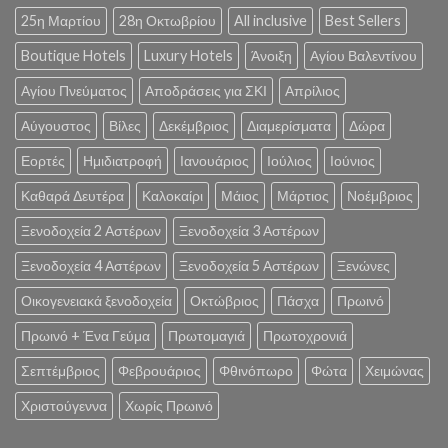
25η Μαρτίου
28η Οκτωβρίου
All inclusive
Best Sellers
Boutique Hotels
Luxury Hotels
Άνοιξη
Αγίου Βαλεντίνου
Αγίου Πνεύματος
Αποδράσεις για ΣΚΙ
Απρίλιος
Αύγουστος
Βίλες
Δεκέμβριος
Διαμερίσματα
Δώρα
Εορτές
Ημιδιατροφή
Ιανουάριος
Ιούλιος
Ιούνιος
Καθαρά Δευτέρα
Καλοκαίρι
Μάιος
Μάρτιος
Νοέμβριος
Ξενοδοχεία 2 Αστέρων
Ξενοδοχεία 3 Αστέρων
Ξενοδοχεία 4 Αστέρων
Ξενοδοχεία 5 Αστέρων
Ξενώνες
Οικογενειακά ξενοδοχεία
Οκτώβριος
Πάσχα
Πρωινό
Πρωινό + Ένα Γεύμα
Πρωτομαγιά
Πρωτοχρονιά
Σεπτέμβριος
Φεβρουάριος
Φθινόπωρο
Φώτα
Χειμώνας
Χριστούγεννα
Χωρίς Πρωινό