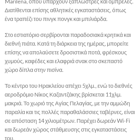
Marilena, όπου υπάρχουν ξαπλώστρες και ομπρέλες.
Διατίθενται επίσης αθλητικές εγκαταστάσεις, όπως
ένα τραπέζι του πινγκ πονγκ και μπιλιάρδα.
Στο εστιατόριο σερβίρονται παραδοσιακά κρητικά και
διεθνή πιάτα. Κατά τη διάρκεια της ημέρας, μπορείτε
επίσης να απολαύσετε δροσιστικά ποτά, φρέσκους
χυμούς, καφέδες και ελαφριά σνακ στο σκεπαστό
χώρο δίπλα στην πισίνα.
Το κέντρο του Ηρακλείου απέχει 5χλμ., ενώ το διεθνές
αεροδρόμιο Νίκος Καζαντζάκης βρίσκεται 11χλμ.
μακριά. Το χωριό της Αγίας Πελαγίας, με την αμμώδη
παραλία και τις πολλές παραθαλάσσιες ταβέρνες, είναι
σε απόσταση 14 χιλιομέτρων. Παρέχει δωρεάν Wi-Fi
και δωρεάν χώρος στάθμευσης στις εγκαταστάσεις
του.