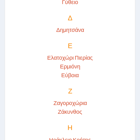
Γύθειο
Δ
Δημητσάνα
Ε
Ελατοχώρι Πιερίας
Ερμιόνη
Εύβοια
Ζ
Ζαγοροχώρια
Ζάκυνθος
Η
Ηράκλειο Κρήτης