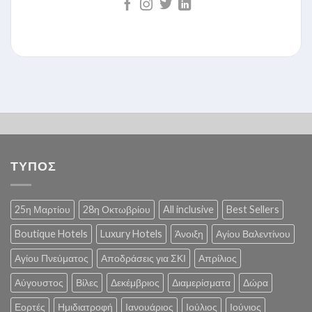
ΤΥΠΟΣ
25η Μαρτίου
28η Οκτωβρίου
All inclusive
Best Sellers
Boutique Hotels
Luxury Hotels
Άνοιξη
Αγίου Βαλεντίνου
Αγίου Πνεύματος
Αποδράσεις για ΣΚΙ
Απρίλιος
Αύγουστος
Βίλες
Δεκέμβριος
Διαμερίσματα
Δώρα
Εορτές
Ημιδιατροφή
Ιανουάριος
Ιούλιος
Ιούνιος