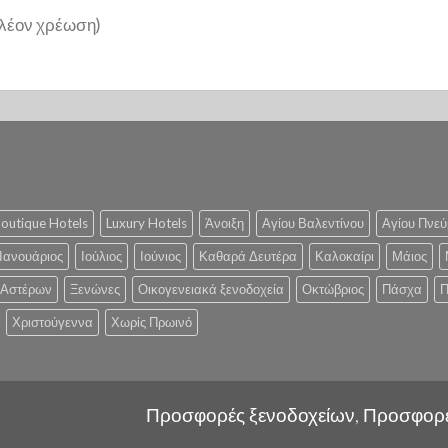
λέον χρέωση)
outique Hotels
Luxury Hotels
Άνοιξη
Αγίου Βαλεντίνου
Αγίου Πνεύ
Ιανουάριος
Ιούλιος
Ιούνιος
Καθαρά Δευτέρα
Καλοκαίρι
Μάιος
 Αστέρων
Ξενώνες
Οικογενειακά ξενοδοχεία
Οκτώβριος
Πάσχα
Π
Χριστούγεννα
Χωρίς Πρωινό
Προσφορές ξενοδοχείων, Προσφορ