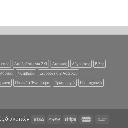
ματος
Αποδράσεις για ΣΚΙ
Απρίλιος
Αύγουστος
Βίλες
Μάρτιος
Νοέμβριος
Ξενοδοχεία 2 Αστέρων
ρωινό
Πρωινό + Ένα Γεύμα
Πρωτομαγιά
Πρωτοχρονιά
ές διακοπών