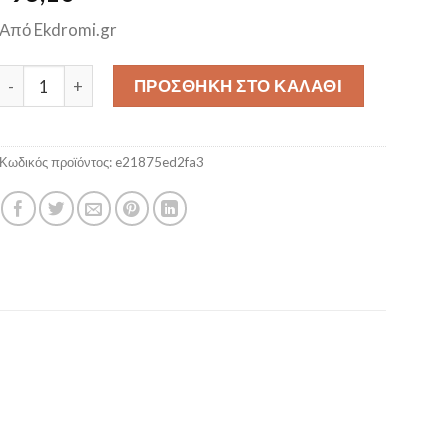
Από Ekdromi.gr
ΠΡΟΣΦΟΡΑ Agnanti Hotel & Apartments - Άφυσσος, Πήλιο 3 Ημέ
ΠΡΟΣΘΉΚΗ ΣΤΟ ΚΑΛΆΘΙ
Κωδικός προϊόντος:
e21875ed2fa3