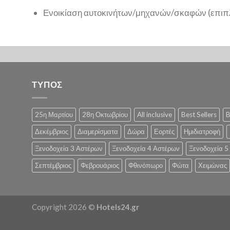
Ενοικίαση αυτοκινήτων/μηχανών/σκαφών (επιπ
ΤΥΠΟΣ
25η Μαρτίου
28η Οκτωβρίου
All inclusive
Best Sellers
B
Δεκέμβριος
Διαμερίσματα
Δώρα
Εορτές
Ημιδιατροφή
Ξενοδοχεία 3 Αστέρων
Ξενοδοχεία 4 Αστέρων
Ξενοδοχεία 5
Σεπτέμβριος
Φεβρουάριος
Φθινόπωρο
Φώτα
Χειμώνας
Copyright 2026 ©
Hotels24.gr