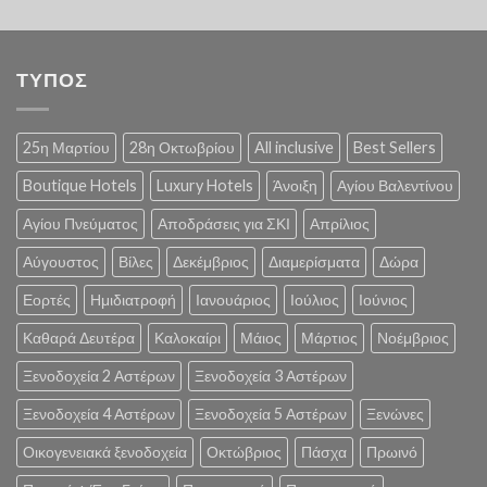
ΤΥΠΟΣ
25η Μαρτίου
28η Οκτωβρίου
All inclusive
Best Sellers
Boutique Hotels
Luxury Hotels
Άνοιξη
Αγίου Βαλεντίνου
Αγίου Πνεύματος
Αποδράσεις για ΣΚΙ
Απρίλιος
Αύγουστος
Βίλες
Δεκέμβριος
Διαμερίσματα
Δώρα
Εορτές
Ημιδιατροφή
Ιανουάριος
Ιούλιος
Ιούνιος
Καθαρά Δευτέρα
Καλοκαίρι
Μάιος
Μάρτιος
Νοέμβριος
Ξενοδοχεία 2 Αστέρων
Ξενοδοχεία 3 Αστέρων
Ξενοδοχεία 4 Αστέρων
Ξενοδοχεία 5 Αστέρων
Ξενώνες
Οικογενειακά ξενοδοχεία
Οκτώβριος
Πάσχα
Πρωινό