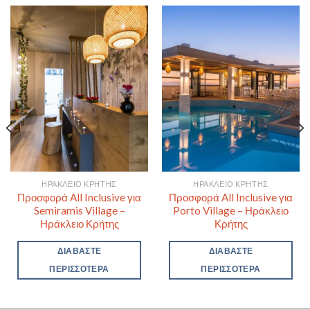
ΗΡΆΚΛΕΙΟ ΚΡΉΤΗΣ
ΗΡΆΚΛΕΙΟ ΚΡΉΤΗΣ
Προσφορά All Inclusive για
Προσφορά All Inclusive για
Semiramis Village –
Porto Village – Ηράκλειο
Ηράκλειο Κρήτης
Κρήτης
ΔΙΑΒΆΣΤΕ
ΔΙΑΒΆΣΤΕ
ΠΕΡΙΣΣΌΤΕΡΑ
ΠΕΡΙΣΣΌΤΕΡΑ