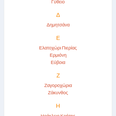
Γύθειο
Δ
Δημητσάνα
Ε
Ελατοχώρι Πιερίας
Ερμιόνη
Εύβοια
Ζ
Ζαγοροχώρια
Ζάκυνθος
Η
Ηράκλειο Κρήτης