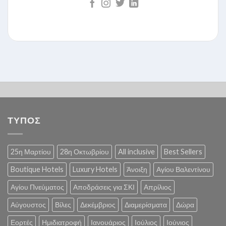
ΤΥΠΟΣ
25η Μαρτίου
28η Οκτωβρίου
All inclusive
Best Sellers
Boutique Hotels
Luxury Hotels
Άνοιξη
Αγίου Βαλεντίνου
Αγίου Πνεύματος
Αποδράσεις για ΣΚΙ
Απρίλιος
Αύγουστος
Βίλες
Δεκέμβριος
Διαμερίσματα
Δώρα
Εορτές
Ημιδιατροφή
Ιανουάριος
Ιούλιος
Ιούνιος