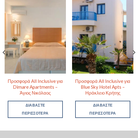
Προσφορά All Inclusive για
Προσφορά All Inclusive για
Dimare Apartments –
Blue Sky Hotel Apts –
Άγιος Νικόλαος
Ηράκλειο Κρήτης
ΔΙΑΒΆΣΤΕ
ΔΙΑΒΆΣΤΕ
ΠΕΡΙΣΣΌΤΕΡΑ
ΠΕΡΙΣΣΌΤΕΡΑ