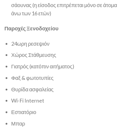
σάουνας (η είσοδος επιτρέπεται μόνο σε άτομα
άνω των 16 ετών)
Παροχές Ξενοδοχείου
24ωρη ρεσεψιόν
Χώρος Στάθμευσης
Γιατρός (κατόπιν αιτήματος)
Φαξ & φωτοτυπίες
Θυρίδα ασφαλείας
Wi-Fi Internet
Εστιατόριο
Μπαρ