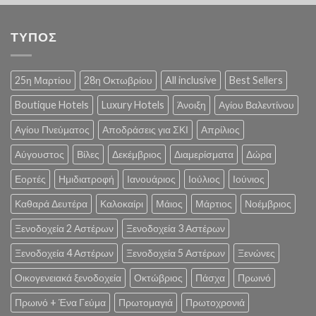
ΤΥΠΟΣ
25η Μαρτίου
28η Οκτωβρίου
All inclusive
Best Sellers
Boutique Hotels
Luxury Hotels
Άνοιξη
Αγίου Βαλεντίνου
Αγίου Πνεύματος
Αποδράσεις για ΣΚΙ
Απρίλιος
Αύγουστος
Βίλες
Δεκέμβριος
Διαμερίσματα
Δώρα
Εορτές
Ημιδιατροφή
Ιανουάριος
Ιούλιος
Ιούνιος
Καθαρά Δευτέρα
Καλοκαίρι
Μάιος
Μάρτιος
Νοέμβριος
Ξενοδοχεία 2 Αστέρων
Ξενοδοχεία 3 Αστέρων
Ξενοδοχεία 4 Αστέρων
Ξενοδοχεία 5 Αστέρων
Ξενώνες
Οικογενειακά ξενοδοχεία
Οκτώβριος
Πάσχα
Πρωινό
Πρωινό + Ένα Γεύμα
Πρωτομαγιά
Πρωτοχρονιά