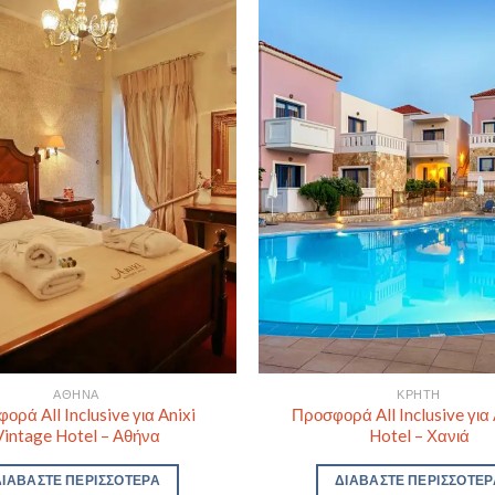
ΑΘΉΝΑ
ΚΡΉΤΗ
ορά All Inclusive για Anixi
Προσφορά All Inclusive για 
Vintage Hotel – Αθήνα
Hotel – Χανιά
ΔΙΑΒΆΣΤΕ ΠΕΡΙΣΣΌΤΕΡΑ
ΔΙΑΒΆΣΤΕ ΠΕΡΙΣΣΌΤΕΡ