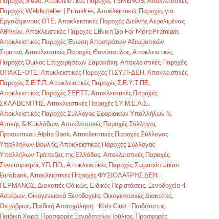
Παροχές Sleed
,
Αποκλειστικές Παροχές TEMENOS
,
Αποκλειστικές
Παροχές Webhotelier | Primalres
,
Αποκλειστικές Παροχές για
Εργαζόμενους ΟΤΕ
,
Αποκλειστικές Παροχές Διεθνής Αερολιμένας
Αθηνών
,
Αποκλειστικές Παροχές Εθνική Go For More Premium
,
Αποκλειστικές Παροχές Ένωση Αποστράτων Αξιωματικών
Στρατού
,
Αποκλειστικές Παροχές Θανόπουλος
,
Αποκλειστικές
Παροχές Όμιλος Επιχειρήσεων Σαρακάκη
,
Αποκλειστικές Παροχές
ΟΠΑΚΕ-ΟΤΕ
,
Αποκλειστικές Παροχές Π.ΣΥ.Π-ΔΕΗ
,
Αποκλειστικές
Παροχές Σ.Ε.Τ.Π
,
Αποκλειστικές Παροχές Σ.Ε.Υ.Τ.ΠΕ
,
Αποκλειστικές Παροχές ΣΕΕΤΤ
,
Αποκλειστικές Παροχές
ΣΚΛΑΒΕΝΙΤΗΣ
,
Αποκλειστικές Παροχές ΣΥ.Μ.Ε.Λ.Σ.
,
Αποκλειστικές Παροχές Σύλλογος Εφοριακών Υπαλλήλων Ν.
Αττικής & Κυκλάδων
,
Αποκλειστικές Παροχές Σύλλογος
Προσωπικού Alpha Bank
,
Αποκλειστικές Παροχές Σύλλογος
Υπαλλήλων Βουλής
,
Αποκλειστικές Παροχές Σύλλογος
Υπαλλήλων Τράπεζας της Ελλάδος
,
Αποκλειστικές Παροχές
Συνεταιρισμός ΥΠ. ΠΟ.
,
Αποκλειστικές Παροχές Σωματείο Union
Eurobank
,
Αποκλειστικές Παροχές ΦΥΣΙΟΛΑΤΡΗΣ ΔΕΗ
,
ΓΕΡΜΑΝΟΣ
,
Διακοπές Οδικώς
,
Ειδικές Περιστάσεις
,
Ξενοδοχεία 4
Αστέρων
,
Οικογενειακά Ξενοδοχεία
,
Οικογενειακές Διακοπές
,
Οκτώβριος
,
Παιδική Απασχόληση - Kids Club - Παιδότοπος-
Παιδική Χαρά
,
Προσφορές Ξενοδοχείων Ιούλιος
,
Προσφορές