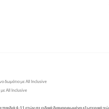
νο δωμάτιο με All Inclusive
με All Inclusive
παιδιά 4-11 ετών σε ειδικά διαμορφωμένο εξωτερικό χώρ