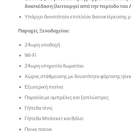
διασκέδαση (λειτουργεί από την περίοδο του 
Υπάρχει δυνατότητα επιπλέον διανυκτέρευσης με 
Παροχές Ξενοδοχείου:
24ωρη υποδοχή
Wi-Fi
24ωρη υπηρεσία δωματίου
Χώρος στάθμευσης με δυνατότητα φόρτισης ηλεκ
Εξωτερική πισίνα
Παραλία με ομπρέλες και ξαπλώστρες
Γήπεδα τένις
Γήπεδα Μπάσκετ και Βόλεϊ
Πινγκ πονγκ