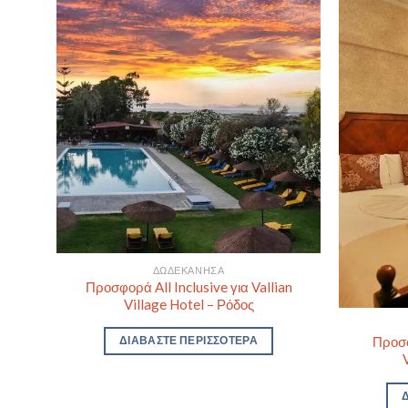
ΔΩΔΕΚΆΝΗΣΑ
Προσφορά All Inclusive για Vallian
Village Hotel – Ρόδος
χείο
Προσφ
ΔΙΑΒΆΣΤΕ ΠΕΡΙΣΣΌΤΕΡΑ