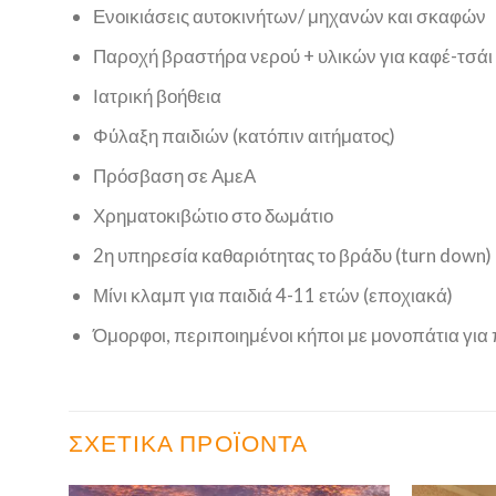
Ενοικιάσεις αυτοκινήτων/ μηχανών και σκαφών
Παροχή βραστήρα νερού + υλικών για καφέ-τσάι
Ιατρική βοήθεια
Φύλαξη παιδιών (κατόπιν αιτήματος)
Πρόσβαση σε ΑμεΑ
Χρηματοκιβώτιο στο δωμάτιο
2η υπηρεσία καθαριότητας το βράδυ (turn down)
Μίνι κλαμπ για παιδιά 4-11 ετών (εποχιακά)
Όμορφοι, περιποιημένοι κήποι με μονοπάτια για
ΣΧΕΤΙΚΆ ΠΡΟΪΌΝΤΑ