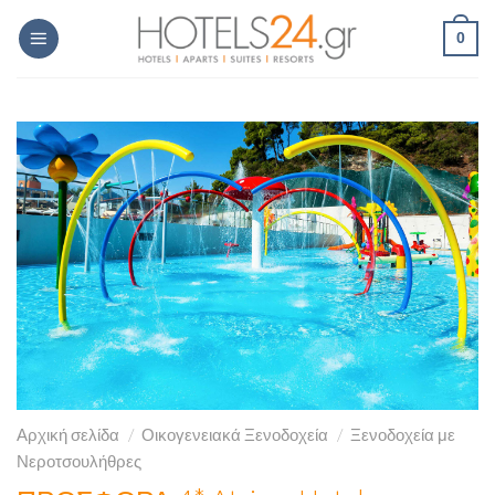
Skip
0
to
content
Αρχική σελίδα
/
Οικογενειακά Ξενοδοχεία
/
Ξενοδοχεία με
Νεροτσουλήθρες