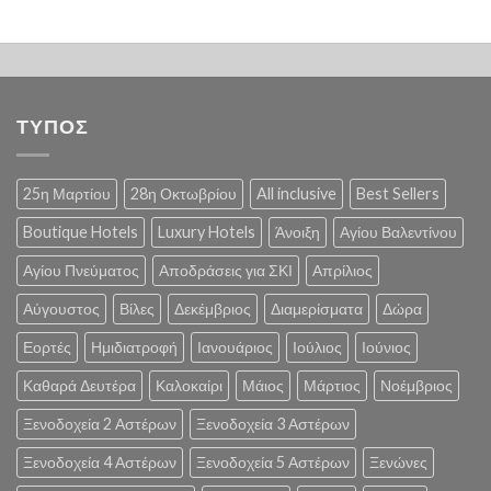
ΤΥΠΟΣ
25η Μαρτίου
28η Οκτωβρίου
All inclusive
Best Sellers
Boutique Hotels
Luxury Hotels
Άνοιξη
Αγίου Βαλεντίνου
Αγίου Πνεύματος
Αποδράσεις για ΣΚΙ
Απρίλιος
Αύγουστος
Βίλες
Δεκέμβριος
Διαμερίσματα
Δώρα
Εορτές
Ημιδιατροφή
Ιανουάριος
Ιούλιος
Ιούνιος
Καθαρά Δευτέρα
Καλοκαίρι
Μάιος
Μάρτιος
Νοέμβριος
Ξενοδοχεία 2 Αστέρων
Ξενοδοχεία 3 Αστέρων
Ξενοδοχεία 4 Αστέρων
Ξενοδοχεία 5 Αστέρων
Ξενώνες