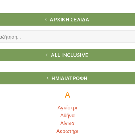
ΑΡΧΙΚΉ ΣΕΛΊΔΑ
ήτηση
ALL INCLUSIVE
ΗΜΙΔΙΑΤΡΟΦΗ
Α
Αγκίστρι
Αθήνα
Αίγινα
Ακρωτήρι