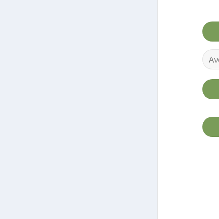
Αναζ
για: