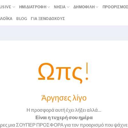
LUSIVE
ΗΜΙΔΙΑΤΡΟΦΉ
ΝΗΣΙΆ
ΔΗΜΟΦΙΛΉ
ΠΡΟΟΡΙΣΜΟ
ΛΟΪΚΆ
BLOG
ΓΙΑ ΞΕΝΟΔΟΧΟΥΣ
Ωπς!
Άργησες λίγο
Η προσφορά αυτή έχει λήξει αλλά…
Είναι η τυχερή σου ημέρα
ρες μια ΣΟΥΠΕΡ ΠΡΟΣΦΟΡΑ για τον προορισμό που ψάχνε