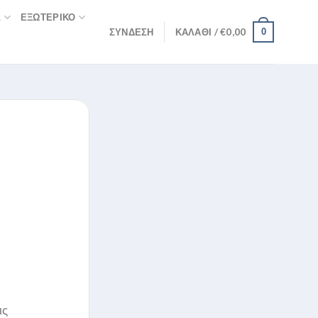
Σ
ΕΞΩΤΕΡΙΚΌ
ΣΎΝΔΕΣΗ
ΚΑΛΆΘΙ /
€
0,00
0
ις