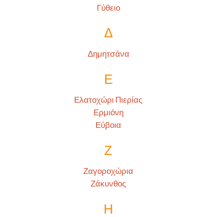
Γύθειο
Δ
Δημητσάνα
Ε
Ελατοχώρι Πιερίας
Ερμιόνη
Εύβοια
Ζ
Ζαγοροχώρια
Ζάκυνθος
Η