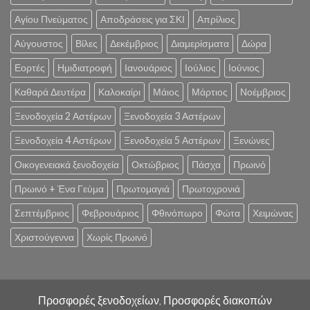
Αγίου Πνεύματος
Αποδράσεις για ΣΚΙ
Απρίλιος
Αύγουστος
Βίλες
Δεκέμβριος
Διαμερίσματα
Δώρα
Εορτές
Ημιδιατροφή
Ιανουάριος
Ιούλιος
Ιούνιος
Καθαρά Δευτέρα
Καλοκαίρι
Μάιος
Μάρτιος
Νοέμβριος
Ξενοδοχεία 2 Αστέρων
Ξενοδοχεία 3 Αστέρων
Ξενοδοχεία 4 Αστέρων
Ξενοδοχεία 5 Αστέρων
Ξενώνες
Οικογενειακά ξενοδοχεία
Οκτώβριος
Πάσχα
Πρωινό
Πρωινό + Ένα Γεύμα
Πρωτομαγιά
Πρωτοχρονιά
Σεπτέμβριος
Φεβρουάριος
Φθινόπωρο
Φώτα
Χειμώνας
Χριστούγεννα
Χωρίς Πρωινό
Προσφορές ξενοδοχείων, Προσφορές διακοπών