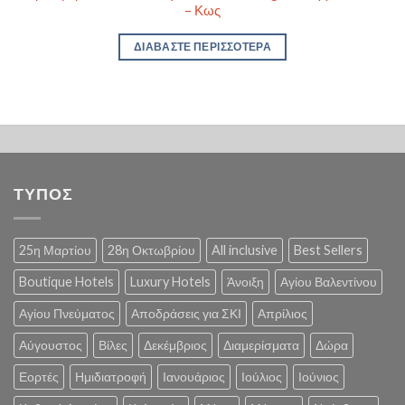
– Κως
ΔΙΑΒΆΣΤΕ ΠΕΡΙΣΣΌΤΕΡΑ
ΤΥΠΟΣ
25η Μαρτίου
28η Οκτωβρίου
All inclusive
Best Sellers
Boutique Hotels
Luxury Hotels
Άνοιξη
Αγίου Βαλεντίνου
Αγίου Πνεύματος
Αποδράσεις για ΣΚΙ
Απρίλιος
Αύγουστος
Βίλες
Δεκέμβριος
Διαμερίσματα
Δώρα
Εορτές
Ημιδιατροφή
Ιανουάριος
Ιούλιος
Ιούνιος