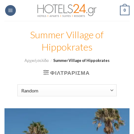
Skip
0
to
content
Summer Village of
Hippokrates
Αρχική σελίδα
/
Summer Village of Hippokrates
ΦΙΛΤΡΆΡΙΣΜΑ