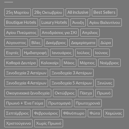
25η Μαρτίου
28η Οκτωβρίου
All inclusive
Best Sellers
Boutique Hotels
Luxury Hotels
Άνοιξη
Αγίου Βαλεντίνου
Αγίου Πνεύματος
Αποδράσεις για ΣΚΙ
Απρίλιος
Αύγουστος
Βίλες
Δεκέμβριος
Διαμερίσματα
Δώρα
Εορτές
Ημιδιατροφή
Ιανουάριος
Ιούλιος
Ιούνιος
Καθαρά Δευτέρα
Καλοκαίρι
Μάιος
Μάρτιος
Νοέμβριος
Ξενοδοχεία 2 Αστέρων
Ξενοδοχεία 3 Αστέρων
Ξενοδοχεία 4 Αστέρων
Ξενοδοχεία 5 Αστέρων
Ξενώνες
Οικογενειακά ξενοδοχεία
Οκτώβριος
Πάσχα
Πρωινό
Πρωινό + Ένα Γεύμα
Πρωτομαγιά
Πρωτοχρονιά
Σεπτέμβριος
Φεβρουάριος
Φθινόπωρο
Φώτα
Χειμώνας
Χριστούγεννα
Χωρίς Πρωινό