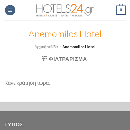
Skip
0
to
content
Anemomilos Hotel
Αρχική σελίδα
/
Anemomilos Hotel
ΦΙΛΤΡΆΡΙΣΜΑ
Κάνε κράτηση τώρα.
ΤΥΠΟΣ