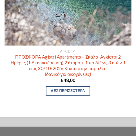
ΑΓΚΊΣΤΡΙ
ΠΡΟΣΦΟΡΑ Agistri Apartments – Σκάλα, Αγκίστρι 2
Ημέρες (1 Διανυκτέρευση) 2 άτομα + 1 παιδί έως 3 ετών 1
έως 30/10/2026 Κοντά στην παραλία!
Ιδανικό για οικογένειες!
€
48,00
ΔΕΣ ΠΕΡΙΣΣΟΤΕΡΑ