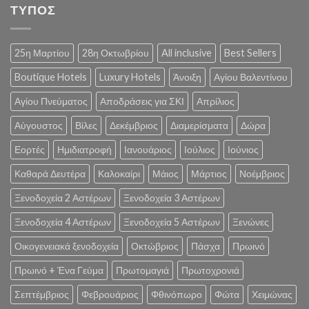
ΤΥΠΟΣ
25η Μαρτίου
28η Οκτωβρίου
All inclusive
Best Sellers
Boutique Hotels
Luxury Hotels
Άνοιξη
Αγίου Βαλεντίνου
Αγίου Πνεύματος
Αποδράσεις για ΣΚΙ
Απρίλιος
Αύγουστος
Βίλες
Δεκέμβριος
Διαμερίσματα
Δώρα
Εορτές
Ημιδιατροφή
Ιανουάριος
Ιούλιος
Ιούνιος
Καθαρά Δευτέρα
Καλοκαίρι
Μάιος
Μάρτιος
Νοέμβριος
Ξενοδοχεία 2 Αστέρων
Ξενοδοχεία 3 Αστέρων
Ξενοδοχεία 4 Αστέρων
Ξενοδοχεία 5 Αστέρων
Ξενώνες
Οικογενειακά ξενοδοχεία
Οκτώβριος
Πάσχα
Πρωινό
Πρωινό + Ένα Γεύμα
Πρωτομαγιά
Πρωτοχρονιά
Σεπτέμβριος
Φεβρουάριος
Φθινόπωρο
Φώτα
Χειμώνας