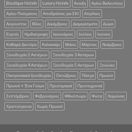
Boutique Hotels
Luxury Hotels
Άνοιξη
Αγίου Βαλεντίνου
Αγίου Πνεύματος
Αποδράσεις για ΣΚΙ
Απρίλιος
Αύγουστος
Βίλες
Δεκέμβριος
Διαμερίσματα
Δώρα
Εορτές
Ημιδιατροφή
Ιανουάριος
Ιούλιος
Ιούνιος
Καθαρά Δευτέρα
Καλοκαίρι
Μάιος
Μάρτιος
Νοέμβριος
Ξενοδοχεία 2 Αστέρων
Ξενοδοχεία 3 Αστέρων
Ξενοδοχεία 4 Αστέρων
Ξενοδοχεία 5 Αστέρων
Ξενώνες
Οικογενειακά ξενοδοχεία
Οκτώβριος
Πάσχα
Πρωινό
Πρωινό + Ένα Γεύμα
Πρωτομαγιά
Πρωτοχρονιά
Σεπτέμβριος
Φεβρουάριος
Φθινόπωρο
Φώτα
Χειμώνας
Χριστούγεννα
Χωρίς Πρωινό