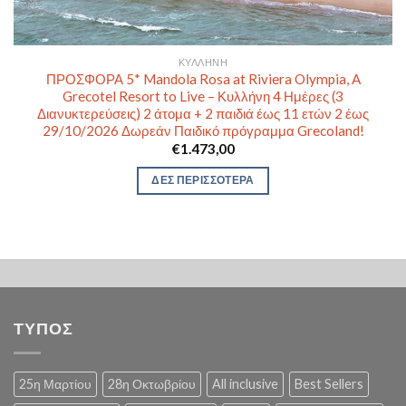
ΚΥΛΛΉΝΗ
ΠΡΟΣΦΟΡΑ 5* Mandola Rosa at Riviera Olympia, A
Grecotel Resort to Live – Κυλλήνη 4 Ημέρες (3
Διανυκτερεύσεις) 2 άτομα + 2 παιδιά έως 11 ετών 2 έως
29/10/2026 Δωρεάν Παιδικό πρόγραμμα Grecoland!
€
1.473,00
ΔΕΣ ΠΕΡΙΣΣΟΤΕΡΑ
ΤΥΠΟΣ
25η Μαρτίου
28η Οκτωβρίου
All inclusive
Best Sellers