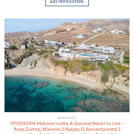
ΔΕΣ ΠΕΡΙΣΣΟΤΕΡΑ
ΜΎΚΟΝΟΣ
ΠΡΟΣΦΟΡΑ Mykonos Lolita, A Grecotel Resort to Live –
Άγιος Σώστης, Μύκονος 2 Ημέρες (1 Διανυκτέρευση) 2