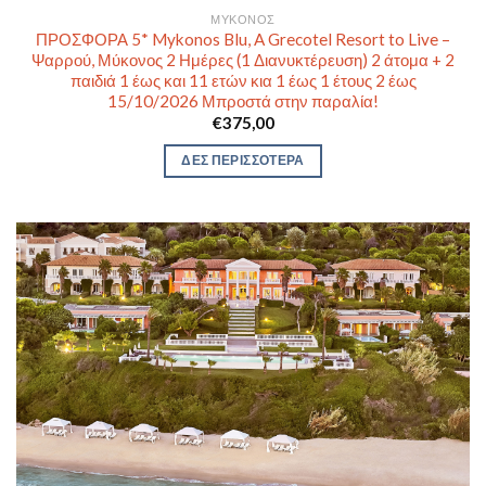
ΜΎΚΟΝΟΣ
ΠΡΟΣΦΟΡΑ 5* Mykonos Blu, A Grecotel Resort to Live –
Ψαρρού, Μύκονος 2 Ημέρες (1 Διανυκτέρευση) 2 άτομα + 2
παιδιά 1 έως και 11 ετών κια 1 έως 1 έτους 2 έως
15/10/2026 Μπροστά στην παραλία!
€
375,00
ΔΕΣ ΠΕΡΙΣΣΟΤΕΡΑ