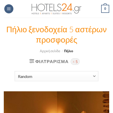
Skip
0
to
content
Πήλιο ξενοδοχεία 5 αστέρων
προσφορές
Αρχική σελίδα
/
Πήλιο
ΦΙΛΤΡΆΡΙΣΜΑ
5