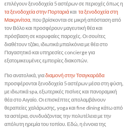
επιλέγουν ξενοδοχεία 5 αστέρων σε περιοχές όπως η
τα ξενοδοχεία στην Πορταριά
και
τα ξενοδοχεία στη
Μακρινίτσα
, που βρίσκονται σε μικρή απόσταση από
τον Βόλο και προσφέρουν μαγευτική θέα και
πρόσβαση σε κορυφαίες παροχές. Οι σουίτες
διαθέτουν τζάκι, ιδιωτικά μπαλκόνια με θέα στο
Παγασητικό και υπηρεσίες concierge για
εξατομικευμένες εμπειρίες διακοπών.
Πιο ανατολικά, για
διαμονή στην Τσαγκαράδα
προσφέρονται ξενοδοχεία 5 αστέρων μέσα στη φύση,
με ιδιωτικά spa, εξωτερικές πισίνες και πανοραμική
θέα στο Αιγαίο. Οι επισκέπτες απολαμβάνουν
θεραπείες χαλάρωσης, yoga και fine dining κάτω από
τα αστέρια, συνδυάζοντας την πολυτέλεια με την
απόλυτη ηρεμία του τοπίου. Εδώ, η έννοια της