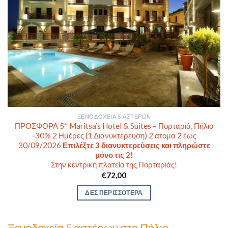
ΞΕΝΟΔΟΧΕΊΑ 5 ΑΣΤΈΡΩΝ
ΠΡΟΣΦΟΡΑ 5* Maritsa’s Hotel & Suites – Πορταριά, Πήλιο
-30% 2 Ημέρες (1 Διανυκτέρευση) 2 άτομα 2 έως
30/09/2026
Επιλέξτε 3 διανυκτερεύσεις και πληρώστε
μόνο τις 2!
Στην κεντρική πλατεία της Πορταριάς!
€
72,00
ΔΕΣ ΠΕΡΙΣΣΟΤΕΡΑ