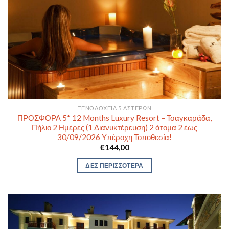
ΞΕΝΟΔΟΧΕΊΑ 5 ΑΣΤΈΡΩΝ
ΠΡΟΣΦΟΡΑ 5* 12 Months Luxury Resort – Τσαγκαράδα,
Πήλιο 2 Ημέρες (1 Διανυκτέρευση) 2 άτομα 2 έως
30/09/2026 Υπέροχη Τοποθεσία!
€
144,00
ΔΕΣ ΠΕΡΙΣΣΟΤΕΡΑ