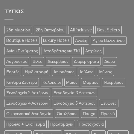
ΤΥΠΟΣ
25η Μαρτίου
28η Οκτωβρίου
All inclusive
Best Sellers
Boutique Hotels
Luxury Hotels
Άνοιξη
Αγίου Βαλεντίνου
Αγίου Πνεύματος
Αποδράσεις για ΣΚΙ
Απρίλιος
Αύγουστος
Βίλες
Δεκέμβριος
Διαμερίσματα
Δώρα
Εορτές
Ημιδιατροφή
Ιανουάριος
Ιούλιος
Ιούνιος
Καθαρά Δευτέρα
Καλοκαίρι
Μάιος
Μάρτιος
Νοέμβριος
Ξενοδοχεία 2 Αστέρων
Ξενοδοχεία 3 Αστέρων
Ξενοδοχεία 4 Αστέρων
Ξενοδοχεία 5 Αστέρων
Ξενώνες
Οικογενειακά ξενοδοχεία
Οκτώβριος
Πάσχα
Πρωινό
Πρωινό + Ένα Γεύμα
Πρωτομαγιά
Πρωτοχρονιά