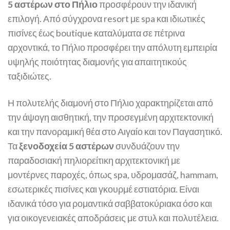
5 αστέρων στο Πήλιο
προσφέρουν την ιδανική
επιλογή. Από σύγχρονα resort με spa και ιδιωτικές
πισίνες έως boutique καταλύματα σε πέτρινα
αρχοντικά, το Πήλιο προσφέρει την απόλυτη εμπειρία
υψηλής ποιότητας διαμονής για απαιτητικούς
ταξιδιώτες.
Η πολυτελής διαμονή στο Πήλιο χαρακτηρίζεται από
την άψογη αισθητική, την προσεγμένη αρχιτεκτονική
και την πανοραμική θέα στο Αιγαίο και τον Παγασητικό.
Τα
ξενοδοχεία 5 αστέρων
συνδυάζουν την
παραδοσιακή πηλιορείτικη αρχιτεκτονική με
μοντέρνες παροχές, όπως spa, υδρομασάζ, hammam,
εσωτερικές πισίνες και γκουρμέ εστιατόρια. Είναι
ιδανικά τόσο για ρομαντικά σαββατοκύριακα όσο και
για οικογενειακές αποδράσεις με στυλ και πολυτέλεια.