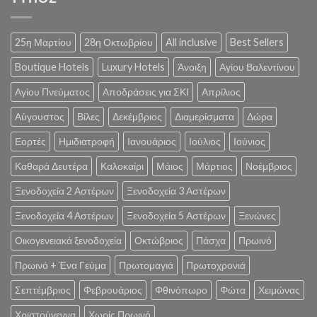
25η Μαρτίου
28η Οκτωβρίου
All inclusive
Best Sellers
Boutique Hotels
Luxury Hotels
Άνοιξη
Αγίου Βαλεντίνου
Αγίου Πνεύματος
Αποδράσεις για ΣΚΙ
Απρίλιος
Αύγουστος
Βίλες
Δεκέμβριος
Διαμερίσματα
Δώρα
Εορτές
Ημιδιατροφή
Ιανουάριος
Ιούλιος
Ιούνιος
Καθαρά Δευτέρα
Καλοκαίρι
Μάιος
Μάρτιος
Νοέμβριος
Ξενοδοχεία 2 Αστέρων
Ξενοδοχεία 3 Αστέρων
Ξενοδοχεία 4 Αστέρων
Ξενοδοχεία 5 Αστέρων
Ξενώνες
Οικογενειακά ξενοδοχεία
Οκτώβριος
Πάσχα
Πρωινό
Πρωινό + Ένα Γεύμα
Πρωτομαγιά
Πρωτοχρονιά
Σεπτέμβριος
Φεβρουάριος
Φθινόπωρο
Φώτα
Χειμώνας
Χριστούγεννα
Χωρίς Πρωινό