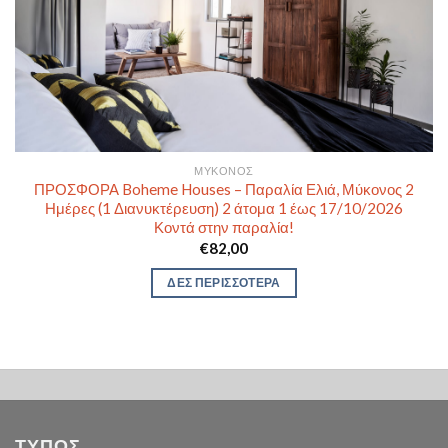
ΜΎΚΟΝΟΣ
ΠΡΟΣΦΟΡΑ Boheme Houses – Παραλία Ελιά, Μύκονος 2
Ημέρες (1 Διανυκτέρευση) 2 άτομα 1 έως 17/10/2026
Κοντά στην παραλία!
€
82,00
ΔΕΣ ΠΕΡΙΣΣΟΤΕΡΑ
ΤΥΠΟΣ