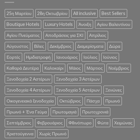
25η Μαρτίου
28η Οκτωβρίου
All inclusive
Best Sellers
Boutique Hotels
Luxury Hotels
Άνοιξη
Αγίου Βαλεντίνου
Αγίου Πνεύματος
Αποδράσεις για ΣΚΙ
Απρίλιος
Αύγουστος
Βίλες
Δεκέμβριος
Διαμερίσματα
Δώρα
Εορτές
Ημιδιατροφή
Ιανουάριος
Ιούλιος
Ιούνιος
Καθαρά Δευτέρα
Καλοκαίρι
Μάιος
Μάρτιος
Νοέμβριος
Ξενοδοχεία 2 Αστέρων
Ξενοδοχεία 3 Αστέρων
Ξενοδοχεία 4 Αστέρων
Ξενοδοχεία 5 Αστέρων
Ξενώνες
Οικογενειακά ξενοδοχεία
Οκτώβριος
Πάσχα
Πρωινό
Πρωινό + Ένα Γεύμα
Πρωτομαγιά
Πρωτοχρονιά
Σεπτέμβριος
Φεβρουάριος
Φθινόπωρο
Φώτα
Χειμώνας
Χριστούγεννα
Χωρίς Πρωινό