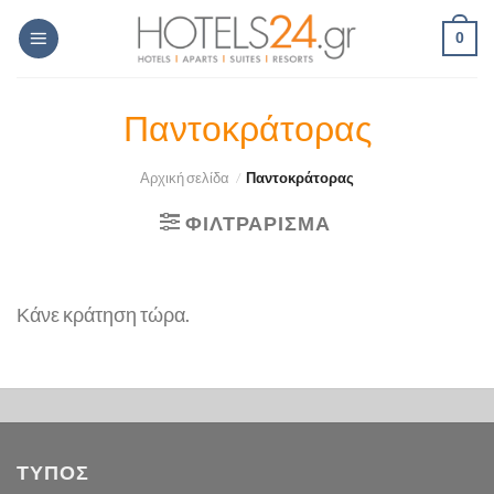
Skip
0
to
content
Παντοκράτορας
Αρχική σελίδα
/
Παντοκράτορας
ΦΙΛΤΡΆΡΙΣΜΑ
Κάνε κράτηση τώρα.
ΤΥΠΟΣ