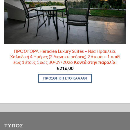
ΠΡΟΣΦΟΡΑ Heraclea Luxury Suites – Νέα Ηράκλεια,
Χαλκιδική 4 Ημέρες (3 Διανυκτερεύσεις) 2 άτομα + 1 παιδί
έως 1 έτους 1 έως 30/09/2026
Κοντά στην παραλία!
€
216,00
ΠΡΟΣΘΉΚΗ ΣΤΟ ΚΑΛΆΘΙ
ΤΥΠΟΣ