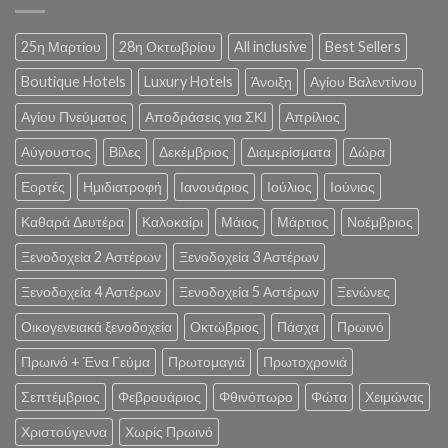
25η Μαρτίου
28η Οκτωβρίου
All inclusive
Best Sellers
Boutique Hotels
Luxury Hotels
Άνοιξη
Αγίου Βαλεντίνου
Αγίου Πνεύματος
Αποδράσεις για ΣΚΙ
Απρίλιος
Αύγουστος
Βίλες
Δεκέμβριος
Διαμερίσματα
Δώρα
Εορτές
Ημιδιατροφή
Ιανουάριος
Ιούλιος
Ιούνιος
Καθαρά Δευτέρα
Καλοκαίρι
Μάιος
Μάρτιος
Νοέμβριος
Ξενοδοχεία 2 Αστέρων
Ξενοδοχεία 3 Αστέρων
Ξενοδοχεία 4 Αστέρων
Ξενοδοχεία 5 Αστέρων
Ξενώνες
Οικογενειακά ξενοδοχεία
Οκτώβριος
Πάσχα
Πρωινό
Πρωινό + Ένα Γεύμα
Πρωτομαγιά
Πρωτοχρονιά
Σεπτέμβριος
Φεβρουάριος
Φθινόπωρο
Φώτα
Χειμώνας
Χριστούγεννα
Χωρίς Πρωινό