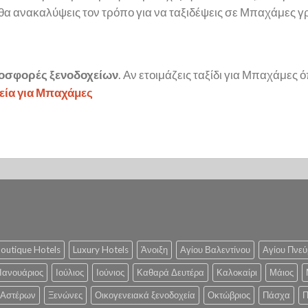
θα ανακαλύψεις τον τρόπο για να ταξιδέψεις σε Μπαχάμες γ
προσφορές ξενοδοχείων
. Αν ετοιμάζεις ταξίδι για Μπαχάμες 
εία για Μπαχάμες
outique Hotels
Luxury Hotels
Άνοιξη
Αγίου Βαλεντίνου
Αγίου Πνεύ
Ιανουάριος
Ιούλιος
Ιούνιος
Καθαρά Δευτέρα
Καλοκαίρι
Μάιος
 Αστέρων
Ξενώνες
Οικογενειακά ξενοδοχεία
Οκτώβριος
Πάσχα
Π