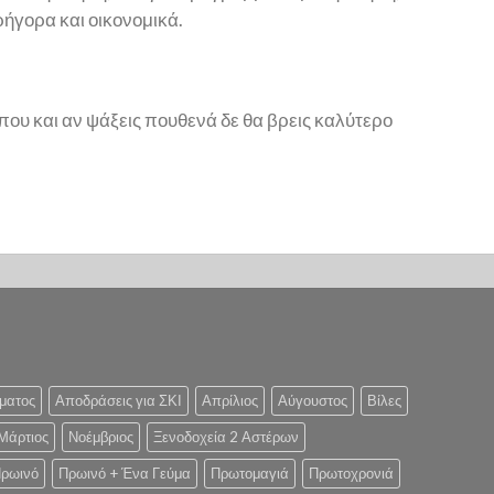
ρήγορα και οικονομικά.
όπου και αν ψάξεις πουθενά δε θα βρεις καλύτερο
ματος
Αποδράσεις για ΣΚΙ
Απρίλιος
Αύγουστος
Βίλες
Μάρτιος
Νοέμβριος
Ξενοδοχεία 2 Αστέρων
ρωινό
Πρωινό + Ένα Γεύμα
Πρωτομαγιά
Πρωτοχρονιά