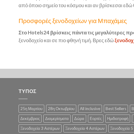
από όποιο σημείο του κόσμου και αν βρίσκεσαι εδώ 
Προσφορές ξενοδοχείων για Μπαχάμες
Στο Hotels24 βρίσκεις πάντα τις μεγαλύτερες 
ξενοδοχείο και σε πιο φθηνή τιμή. Βρες εδώ
ξενοδοχ
ΤΥΠΟΣ
25η Μαρτίου
28η Οκτωβρίου
All inclusive
Best Sellers
B
Δεκέμβριος
Διαμερίσματα
Δώρα
Εορτές
Ημιδιατροφή
Ξενοδοχεία 3 Αστέρων
Ξενοδοχεία 4 Αστέρων
Ξενοδοχεία 5