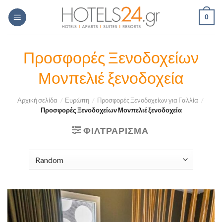
Skip
0
to
content
Προσφορές Ξενοδοχείων
Μονπελιέ ξενοδοχεία
Αρχική σελίδα
/
Ευρώπη
/
Προσφορές Ξενοδοχείων για Γαλλία
/
Προσφορές Ξενοδοχείων Μονπελιέ ξενοδοχεία
ΦΙΛΤΡΆΡΙΣΜΑ