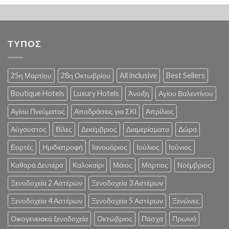
ΤΥΠΟΣ
25η Μαρτίου
28η Οκτωβρίου
All inclusive
Best Sellers
Boutique Hotels
Luxury Hotels
Άνοιξη
Αγίου Βαλεντίνου
Αγίου Πνεύματος
Αποδράσεις για ΣΚΙ
Απρίλιος
Αύγουστος
Βίλες
Δεκέμβριος
Διαμερίσματα
Δώρα
Εορτές
Ημιδιατροφή
Ιανουάριος
Ιούλιος
Ιούνιος
Καθαρά Δευτέρα
Καλοκαίρι
Μάιος
Μάρτιος
Νοέμβριος
Ξενοδοχεία 2 Αστέρων
Ξενοδοχεία 3 Αστέρων
Ξενοδοχεία 4 Αστέρων
Ξενοδοχεία 5 Αστέρων
Ξενώνες
Οικογενειακά ξενοδοχεία
Οκτώβριος
Πάσχα
Πρωινό