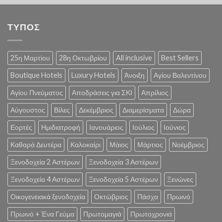
ΤΥΠΟΣ
25η Μαρτίου
28η Οκτωβρίου
All inclusive
Best Sellers
Boutique Hotels
Luxury Hotels
Άνοιξη
Αγίου Βαλεντίνου
Αγίου Πνεύματος
Αποδράσεις για ΣΚΙ
Απρίλιος
Αύγουστος
Βίλες
Δεκέμβριος
Διαμερίσματα
Δώρα
Εορτές
Ημιδιατροφή
Ιανουάριος
Ιούλιος
Ιούνιος
Καθαρά Δευτέρα
Καλοκαίρι
Μάιος
Μάρτιος
Νοέμβριος
Ξενοδοχεία 2 Αστέρων
Ξενοδοχεία 3 Αστέρων
Ξενοδοχεία 4 Αστέρων
Ξενοδοχεία 5 Αστέρων
Ξενώνες
Οικογενειακά ξενοδοχεία
Οκτώβριος
Πάσχα
Πρωινό
Πρωινό + Ένα Γεύμα
Πρωτομαγιά
Πρωτοχρονιά