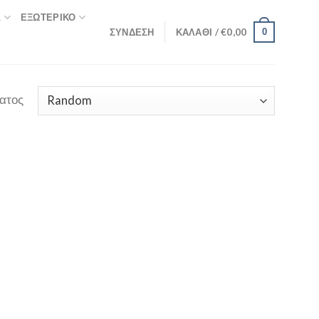
Σ
ΕΞΩΤΕΡΙΚΌ
ΣΎΝΔΕΣΗ
ΚΑΛΆΘΙ /
€
0,00
0
ατος