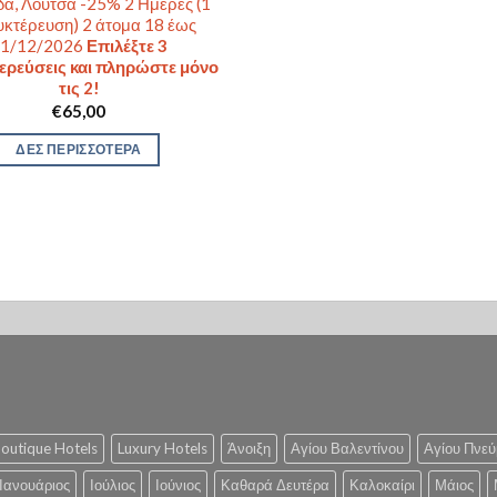
δα, Λούτσα -25% 2 Ημέρες (1
υκτέρευση) 2 άτομα 18 έως
1/12/2026
Επιλέξτε 3
ερεύσεις και πληρώστε μόνο
τις 2!
€
65,00
ΔΕΣ ΠΕΡΙΣΣΟΤΕΡΑ
outique Hotels
Luxury Hotels
Άνοιξη
Αγίου Βαλεντίνου
Αγίου Πνεύ
Ιανουάριος
Ιούλιος
Ιούνιος
Καθαρά Δευτέρα
Καλοκαίρι
Μάιος