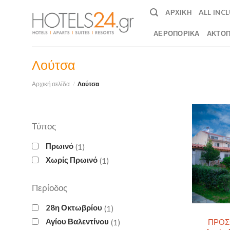
Skip
ΑΡΧΙΚΉ
ALL INC
to
content
ΑΕΡΟΠΟΡΙΚΆ
ΑΚΤΟΠ
Λούτσα
Αρχική σελίδα
/
Λούτσα
Τύπος
Πρωινό
1
Χωρίς Πρωινό
1
Περίοδος
28η Οκτωβρίου
1
Αγίου Βαλεντίνου
ΠΡΟΣΦ
1