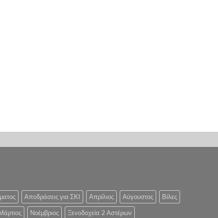
ματος
Αποδράσεις για ΣΚΙ
Απρίλιος
Αύγουστος
Βίλες
Μάρτιος
Νοέμβριος
Ξενοδοχεία 2 Αστέρων