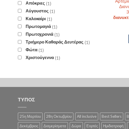
Αρτέμι
Απόκριες
1
Διαν
Αύγουστος
1
3
διανυκτ
Καλοκαίρι
1
Πρωτομαγιά
1
Πρωτοχρονιά
1
Τριήμερο Καθαράς Δευτέρας
1
Φώτα
1
Χριστούγεννα
1
ΤΥΠΟΣ
25η Μαρτίου
28η Οκτωβρίου
All inclusive
Best Sellers
B
Δεκέμβριος
Διαμερίσματα
Δώρα
Εορτές
Ημιδιατροφή