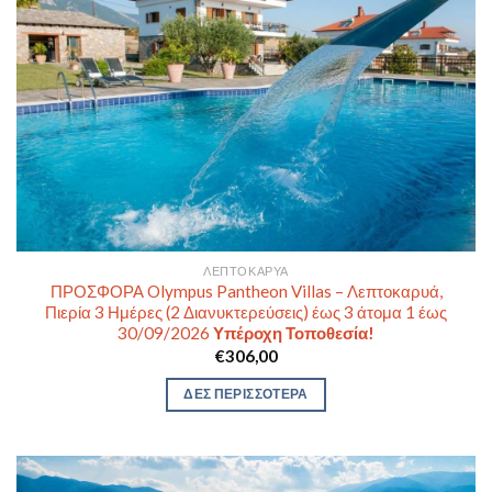
ΛΕΠΤΟΚΑΡΥΆ
ΠΡΟΣΦΟΡΑ Olympus Pantheon Villas – Λεπτοκαρυά,
Πιερία 3 Ημέρες (2 Διανυκτερεύσεις) έως 3 άτομα 1 έως
30/09/2026
Υπέροχη Τοποθεσία!
€
306,00
ΔΕΣ ΠΕΡΙΣΣΟΤΕΡΑ