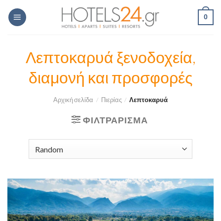
Skip
0
to
content
Λεπτοκαρυά ξενοδοχεία,
διαμονή και προσφορές
Αρχική σελίδα
/
Πιερίας
/
Λεπτοκαρυά
ΦΙΛΤΡΆΡΙΣΜΑ