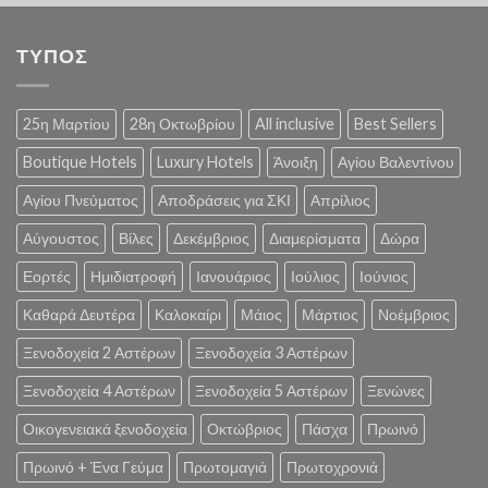
ΤΥΠΟΣ
25η Μαρτίου
28η Οκτωβρίου
All inclusive
Best Sellers
Boutique Hotels
Luxury Hotels
Άνοιξη
Αγίου Βαλεντίνου
Αγίου Πνεύματος
Αποδράσεις για ΣΚΙ
Απρίλιος
Αύγουστος
Βίλες
Δεκέμβριος
Διαμερίσματα
Δώρα
Εορτές
Ημιδιατροφή
Ιανουάριος
Ιούλιος
Ιούνιος
Καθαρά Δευτέρα
Καλοκαίρι
Μάιος
Μάρτιος
Νοέμβριος
Ξενοδοχεία 2 Αστέρων
Ξενοδοχεία 3 Αστέρων
Ξενοδοχεία 4 Αστέρων
Ξενοδοχεία 5 Αστέρων
Ξενώνες
Οικογενειακά ξενοδοχεία
Οκτώβριος
Πάσχα
Πρωινό
Πρωινό + Ένα Γεύμα
Πρωτομαγιά
Πρωτοχρονιά