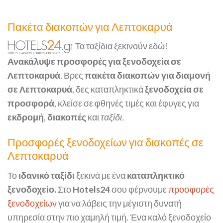
Πακέτα διακοπών για Λεπτοκαρυά
Τα ταξίδια ξεκινούν εδώ!
Ανακάλυψε προσφορές για ξενοδοχεία σε
Λεπτοκαρυά
. Βρες
πακέτα διακοπών για διαμονή
σε Λεπτοκαρυά
, δες καταπληκτικά
ξενοδοχεία σε
προσφορά
, κλείσε σε φθηνές τιμές και έφυγες για
εκδρομή
,
διακοπές
και
ταξίδι.
Προσφορές ξενοδοχείων για διακοπές σε
Λεπτοκαρυά
Το
ιδανικό ταξίδι
ξεκινά με ένα
καταπληκτικό
ξενοδοχείο.
Στο
Hotels24
σου φέρνουμε
προσφορές
ξενοδοχείων
για να λάβεις την μέγιστη δυνατή
υπηρεσία στην πιο χαμηλή τιμή. Ένα καλό ξενοδοχείο