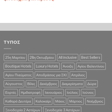
ΤΥΠΟΣ
25η Μαρτίου
28η Οκτωβρίου
All inclusive
Best Sellers
Boutique Hotels
Luxury Hotels
Άνοιξη
Αγίου Βαλεντίνου
Αγίου Πνεύματος
Αποδράσεις για ΣΚΙ
Απρίλιος
Αύγουστος
Βίλες
Δεκέμβριος
Διαμερίσματα
Δώρα
Εορτές
Ημιδιατροφή
Ιανουάριος
Ιούλιος
Ιούνιος
Καθαρά Δευτέρα
Καλοκαίρι
Μάιος
Μάρτιος
Νοέμβριος
Ξενοδοχεία 2 Αστέρων
Ξενοδοχεία 3 Αστέρων