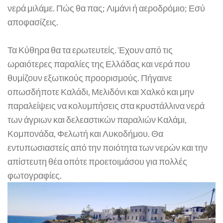
νερά μιλάμε. Πώς θα πας; Λιμάνι ή αεροδρόμιο; Εσύ
αποφασίζεις.
Τα Κύθηρα θα τα ερωτευτείς. Έχουν από τις
ωραιότερες παραλίες της Ελλάδας και νερά που
θυμίζουν εξωτικούς προορισμούς. Πήγαινε
οπωσδήποτε Καλάδι, Μελιδόνι και Χαλκό και μην
παραλείψεις να κολυμπήσεις στα κρυστάλλινα νερά
των άγριων και δελεαστικών παραλιών Καλάμι,
Κομπονάδα, Φελωτή και Λυκοδήμου. Θα
εντυπωσιαστείς από την ποιότητα των νερών και την
απίστευτη θέα οπότε προετοιμάσου για πολλές
φωτογραφίες.