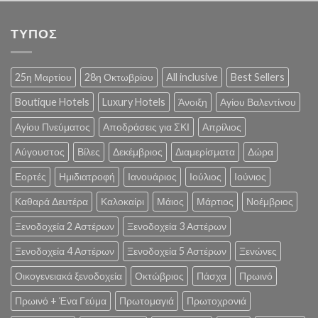
ΤΥΠΟΣ
25η Μαρτίου
28η Οκτωβρίου
All inclusive
Best Sellers
Boutique Hotels
Luxury Hotels
Άνοιξη
Αγίου Βαλεντίνου
Αγίου Πνεύματος
Αποδράσεις για ΣΚΙ
Απρίλιος
Αύγουστος
Βίλες
Δεκέμβριος
Διαμερίσματα
Δώρα
Εορτές
Ημιδιατροφή
Ιανουάριος
Ιούλιος
Ιούνιος
Καθαρά Δευτέρα
Καλοκαίρι
Μάιος
Μάρτιος
Νοέμβριος
Ξενοδοχεία 2 Αστέρων
Ξενοδοχεία 3 Αστέρων
Ξενοδοχεία 4 Αστέρων
Ξενοδοχεία 5 Αστέρων
Ξενώνες
Οικογενειακά ξενοδοχεία
Οκτώβριος
Πάσχα
Πρωινό
Πρωινό + Ένα Γεύμα
Πρωτομαγιά
Πρωτοχρονιά