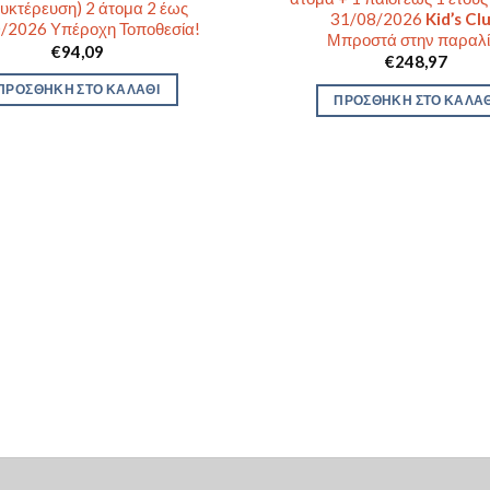
υκτέρευση) 2 άτομα 2 έως
31/08/2026
Kid’s Cl
/2026 Υπέροχη Τοποθεσία!
Μπροστά στην παραλί
€
94,09
€
248,97
ΠΡΟΣΘΉΚΗ ΣΤΟ ΚΑΛΆΘΙ
ΠΡΟΣΘΉΚΗ ΣΤΟ ΚΑΛΆΘ