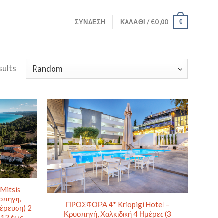
ΣΎΝΔΕΣΗ
ΚΑΛΆΘΙ /
€
0,00
0
sults
Mitsis
οπηγή,
ΠΡΟΣΦΟΡΑ 4* Kriopigi Hotel –
τέρευση) 2
Κρυοπηγή, Χαλκιδική 4 Ημέρες (3
ς 12 έως