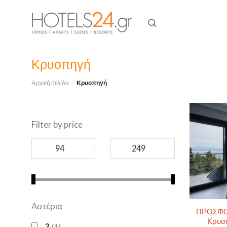
Skip
to
content
Κρυοπηγή
Αρχική σελίδα
/
Κρυοπηγή
Filter by price
Αστέρια
ΠΡΟΣΦΟΡΑ
Κρυοπ
3
1