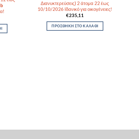
Διανυκτερεύσεις) 2 άτομα 22 έως
ub
10/10/2026 Ιδανικό για οικογένειες!
α!
€
235,11
ΠΡΟΣΘΉΚΗ ΣΤΟ ΚΑΛΆΘΙ
Ι