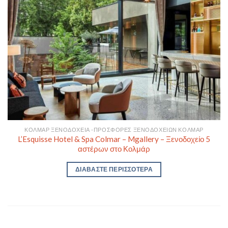
ΚΌΛΜΑΡ ΞΕΝΟΔΟΧΕΊΑ -ΠΡΟΣΦΟΡΈΣ ΞΕΝΟΔΟΧΕΊΩΝ ΚΟΛΜΆΡ
L’Esquisse Hotel & Spa Colmar – Mgallery – Ξενοδοχείο 5
αστέρων στο Κολμάρ
ΔΙΑΒΆΣΤΕ ΠΕΡΙΣΣΌΤΕΡΑ