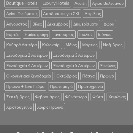
Boutique Hotels
Luxury Hotels
Άνοιξη
Αγίου Βαλεντίνου
Αγίου Πνεύματος
Αποδράσεις για ΣΚΙ
Απρίλιος
Αύγουστος
Βίλες
Δεκέμβριος
Διαμερίσματα
Δώρα
Εορτές
Ημιδιατροφή
Ιανουάριος
Ιούλιος
Ιούνιος
Καθαρά Δευτέρα
Καλοκαίρι
Μάιος
Μάρτιος
Νοέμβριος
Ξενοδοχεία 2 Αστέρων
Ξενοδοχεία 3 Αστέρων
Ξενοδοχεία 4 Αστέρων
Ξενοδοχεία 5 Αστέρων
Ξενώνες
Οικογενειακά ξενοδοχεία
Οκτώβριος
Πάσχα
Πρωινό
Πρωινό + Ένα Γεύμα
Πρωτομαγιά
Πρωτοχρονιά
Σεπτέμβριος
Φεβρουάριος
Φθινόπωρο
Φώτα
Χειμώνας
Χριστούγεννα
Χωρίς Πρωινό