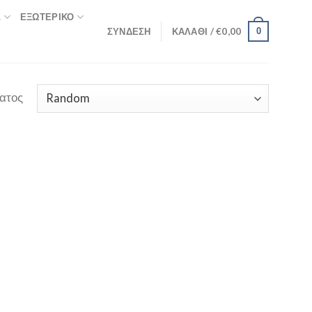
Σ
ΕΞΩΤΕΡΙΚΌ
ΣΎΝΔΕΣΗ
ΚΑΛΆΘΙ /
€
0,00
0
ατος