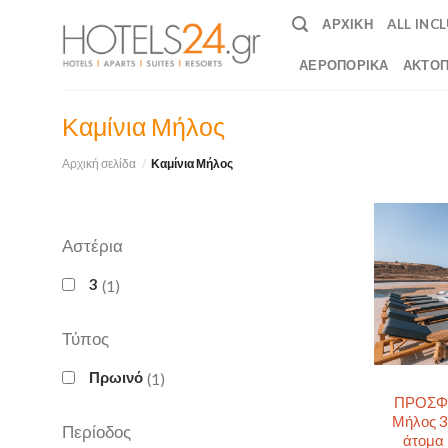
Skip
ΑΡΧΙΚΉ
ALL INC
to
content
ΑΕΡΟΠΟΡΙΚΆ
ΑΚΤΟΠ
Καμίνια Μήλος
Αρχική σελίδα
/
Καμίνια Μήλος
Αστέρια
3
1
Τύπος
Πρωινό
1
ΠΡΟΣΦΟΡ
Μήλος 3
Περίοδος
άτομα