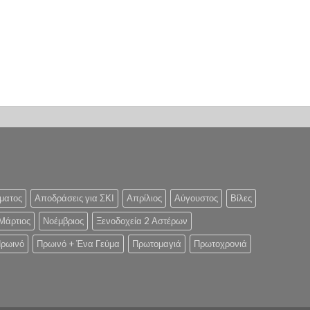
ματος
Αποδράσεις για ΣΚΙ
Απρίλιος
Αύγουστος
Βίλες
Μάρτιος
Νοέμβριος
Ξενοδοχεία 2 Αστέρων
ρωινό
Πρωινό + Ένα Γεύμα
Πρωτομαγιά
Πρωτοχρονιά