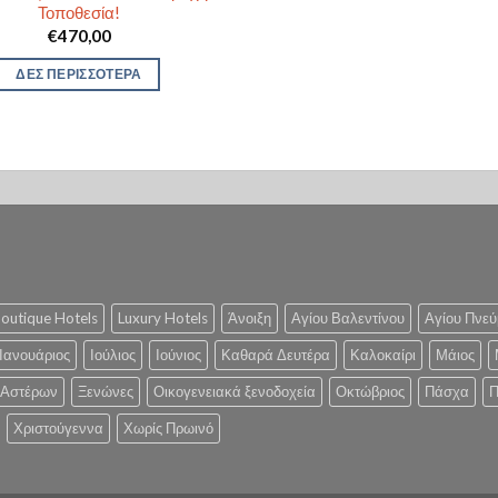
Τοποθεσία!
€
470,00
ΔΕΣ ΠΕΡΙΣΣΟΤΕΡΑ
outique Hotels
Luxury Hotels
Άνοιξη
Αγίου Βαλεντίνου
Αγίου Πνεύ
Ιανουάριος
Ιούλιος
Ιούνιος
Καθαρά Δευτέρα
Καλοκαίρι
Μάιος
 Αστέρων
Ξενώνες
Οικογενειακά ξενοδοχεία
Οκτώβριος
Πάσχα
Π
Χριστούγεννα
Χωρίς Πρωινό