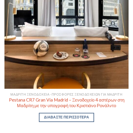
ΜΑΔΡΊΤΗ ΞΕΝΟΔΟΧΕΊΑ -ΠΡΟΣΦΟΡΈΣ ΞΕΝΟΔΟΧΕΊΩΝ ΓΙΑ ΜΑΔΡΊΤΗ
Pestana CR7 Gran Vía Madrid – Ξενοδοχείο 4 αστέρων στη
Μαδρίτη με την υπογραφή του Κριστιάνο Ρονάλντο
ΔΙΑΒΆΣΤΕ ΠΕΡΙΣΣΌΤΕΡΑ