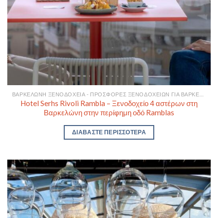
ΒΑΡΚΕΛΏΝΗ ΞΕΝΟΔΟΧΕΊΑ - ΠΡΟΣΦΟΡΈΣ ΞΕΝΟΔΟΧΕΊΩΝ ΓΙΑ ΒΑΡΚΕΛΏΝΗ
Hotel Serhs Rivoli Rambla – Ξενοδοχείο 4 αστέρων στη
Βαρκελώνη στην περίφημη οδό Ramblas
ΔΙΑΒΆΣΤΕ ΠΕΡΙΣΣΌΤΕΡΑ