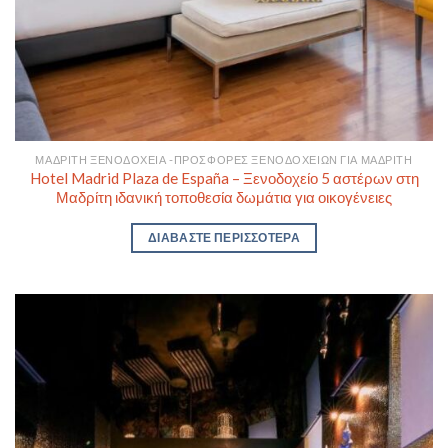
ΜΑΔΡΊΤΗ ΞΕΝΟΔΟΧΕΊΑ -ΠΡΟΣΦΟΡΈΣ ΞΕΝΟΔΟΧΕΊΩΝ ΓΙΑ ΜΑΔΡΊΤΗ
Hotel Madrid Plaza de España – Ξενοδοχείο 5 αστέρων στη
Μαδρίτη ιδανική τοποθεσία δωμάτια για οικογένειες
ΔΙΑΒΆΣΤΕ ΠΕΡΙΣΣΌΤΕΡΑ