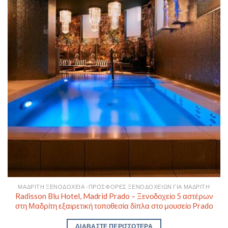
ΜΑΔΡΊΤΗ ΞΕΝΟΔΟΧΕΊΑ -ΠΡΟΣΦΟΡΈΣ ΞΕΝΟΔΟΧΕΊΩΝ ΓΙΑ ΜΑΔΡΊΤΗ
Radisson Blu Hotel, Madrid Prado – Ξενοδοχείο 5 αστέρων
στη Μαδρίτη εξαιρετική τοποθεσία δίπλα στο μουσείο Prado
ΔΙΑΒΆΣΤΕ ΠΕΡΙΣΣΌΤΕΡΑ