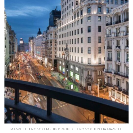
ΜΑΔΡΊΤΗ ΞΕΝΟΔΟΧΕΊΑ -ΠΡΟΣΦΟΡΈΣ ΞΕΝΟΔΟΧΕΊΩΝ ΓΙΑ ΜΑΔΡΊΤΗ