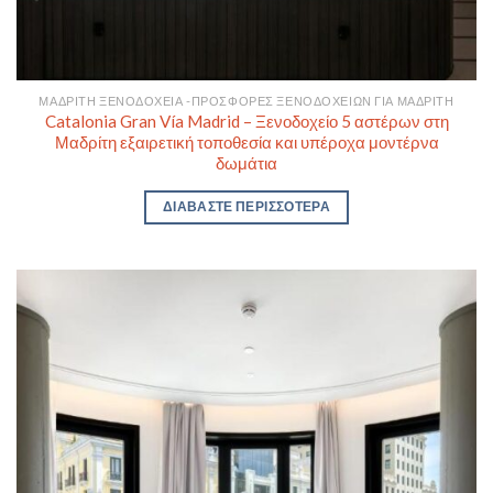
ΜΑΔΡΊΤΗ ΞΕΝΟΔΟΧΕΊΑ -ΠΡΟΣΦΟΡΈΣ ΞΕΝΟΔΟΧΕΊΩΝ ΓΙΑ ΜΑΔΡΊΤΗ
Catalonia Gran Vía Madrid – Ξενοδοχείο 5 αστέρων στη
Μαδρίτη εξαιρετική τοποθεσία και υπέροχα μοντέρνα
δωμάτια
ΔΙΑΒΆΣΤΕ ΠΕΡΙΣΣΌΤΕΡΑ