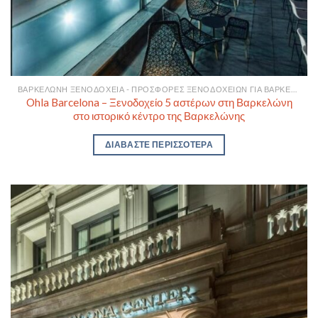
ΒΑΡΚΕΛΏΝΗ ΞΕΝΟΔΟΧΕΊΑ - ΠΡΟΣΦΟΡΈΣ ΞΕΝΟΔΟΧΕΊΩΝ ΓΙΑ ΒΑΡΚΕΛΏΝΗ
Ohla Barcelona – Ξενοδοχείο 5 αστέρων στη Βαρκελώνη
στο ιστορικό κέντρο της Βαρκελώνης
ΔΙΑΒΆΣΤΕ ΠΕΡΙΣΣΌΤΕΡΑ