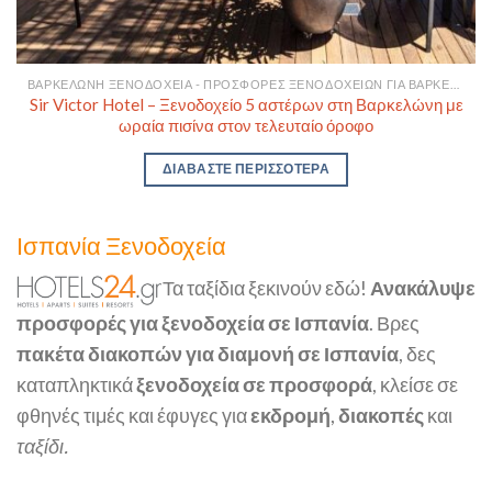
ΒΑΡΚΕΛΏΝΗ ΞΕΝΟΔΟΧΕΊΑ - ΠΡΟΣΦΟΡΈΣ ΞΕΝΟΔΟΧΕΊΩΝ ΓΙΑ ΒΑΡΚΕΛΏΝΗ
Sir Victor Hotel – Ξενοδοχείο 5 αστέρων στη Βαρκελώνη με
ωραία πισίνα στον τελευταίο όροφο
ΔΙΑΒΆΣΤΕ ΠΕΡΙΣΣΌΤΕΡΑ
Ισπανία Ξενοδοχεία
Τα ταξίδια ξεκινούν εδώ!
Ανακάλυψε
προσφορές για ξενοδοχεία σε Ισπανία
. Βρες
πακέτα διακοπών για διαμονή σε Ισπανία
, δες
καταπληκτικά
ξενοδοχεία σε προσφορά
, κλείσε σε
φθηνές τιμές και έφυγες για
εκδρομή
,
διακοπές
και
ταξίδι.