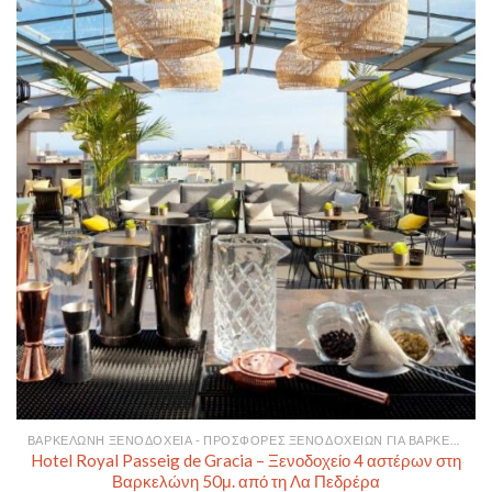
ΒΑΡΚΕΛΏΝΗ ΞΕΝΟΔΟΧΕΊΑ - ΠΡΟΣΦΟΡΈΣ ΞΕΝΟΔΟΧΕΊΩΝ ΓΙΑ ΒΑΡΚΕΛΏΝΗ
Hotel Royal Passeig de Gracia – Ξενοδοχείο 4 αστέρων στη
Βαρκελώνη 50μ. από τη Λα Πεδρέρα