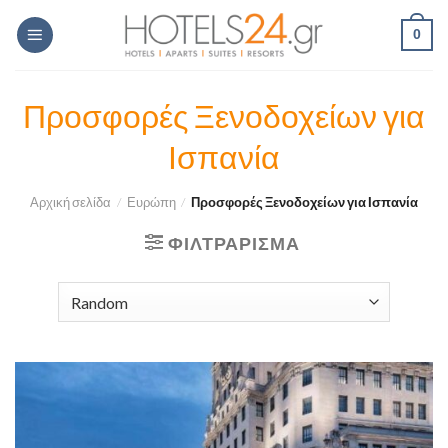
Skip
0
to
content
Προσφορές Ξενοδοχείων για
Ισπανία
Αρχική σελίδα
/
Ευρώπη
/
Προσφορές Ξενοδοχείων για Ισπανία
ΦΙΛΤΡΆΡΙΣΜΑ