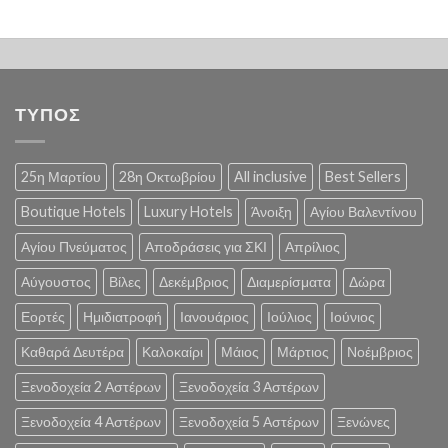
ΤΥΠΟΣ
25η Μαρτίου
28η Οκτωβρίου
All inclusive
Best Sellers
Boutique Hotels
Luxury Hotels
Άνοιξη
Αγίου Βαλεντίνου
Αγίου Πνεύματος
Αποδράσεις για ΣΚΙ
Απρίλιος
Αύγουστος
Βίλες
Δεκέμβριος
Διαμερίσματα
Δώρα
Εορτές
Ημιδιατροφή
Ιανουάριος
Ιούλιος
Ιούνιος
Καθαρά Δευτέρα
Καλοκαίρι
Μάιος
Μάρτιος
Νοέμβριος
Ξενοδοχεία 2 Αστέρων
Ξενοδοχεία 3 Αστέρων
Ξενοδοχεία 4 Αστέρων
Ξενοδοχεία 5 Αστέρων
Ξενώνες