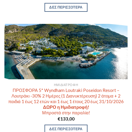
ΔΕΣ ΠΕΡΙΣΣΟΤΕΡΑ
ΗΜΙΔΙΑΤΡΟΦΉ
ΠΡΟΣΦΟΡΑ 5* Wyndham Loutraki Poseidon Resort –
Λουτράκι -30% 2 Ημέρες (1 Διανυκτέρευση) 2 άτομα + 2
παιδιά 1 έως 12 ετών και 1 έως 1 έτους 20 έως 31/10/2026
ΔΩΡΟ η Ημιδιατροφή!
Μπροστά στην παραλία!
€
133,00
ΔΕΣ ΠΕΡΙΣΣΟΤΕΡΑ