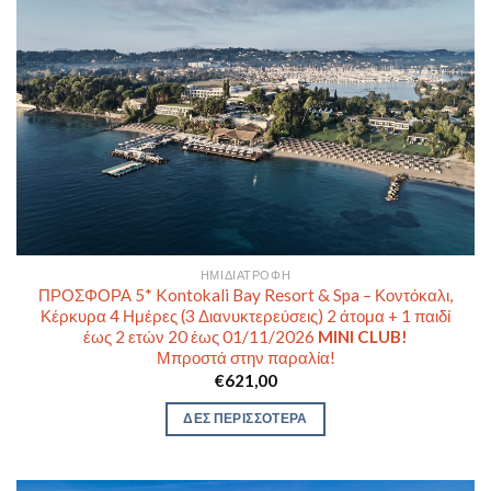
ΗΜΙΔΙΑΤΡΟΦΉ
ΠΡΟΣΦΟΡΑ 5* Kontokali Bay Resort & Spa – Κοντόκαλι,
Κέρκυρα 4 Ημέρες (3 Διανυκτερεύσεις) 2 άτομα + 1 παιδί
έως 2 ετών 20 έως 01/11/2026
MINI CLUB!
Μπροστά στην παραλία!
€
621,00
ΔΕΣ ΠΕΡΙΣΣΟΤΕΡΑ