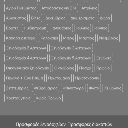
Αγίου Πνεύματος
Αποδράσεις για ΣΚΙ
Απρίλιος
Αύγουστος
Βίλες
Δεκέμβριος
Διαμερίσματα
Δώρα
Εορτές
Ημιδιατροφή
Ιανουάριος
Ιούλιος
Ιούνιος
Καθαρά Δευτέρα
Καλοκαίρι
Μάιος
Μάρτιος
Νοέμβριος
Ξενοδοχεία 2 Αστέρων
Ξενοδοχεία 3 Αστέρων
Ξενοδοχεία 4 Αστέρων
Ξενοδοχεία 5 Αστέρων
Ξενώνες
Οικογενειακά ξενοδοχεία
Οκτώβριος
Πάσχα
Πρωινό
Πρωινό + Ένα Γεύμα
Πρωτομαγιά
Πρωτοχρονιά
Σεπτέμβριος
Φεβρουάριος
Φθινόπωρο
Φώτα
Χειμώνας
Χριστούγεννα
Χωρίς Πρωινό
Προσφορές ξενοδοχείων, Προσφορές διακοπών