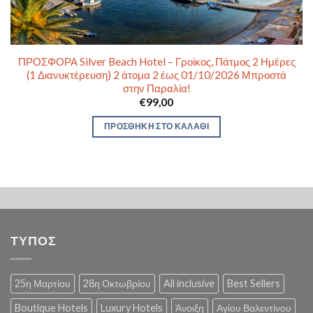
ΠΡΟΣΦΟΡΑ Silver Beach Hotel – Γροίκος, Πάτμος 2 Ημέρες
(1 Διανυκτέρευση) 2 άτομα 2 έως 01/10/2026 Μπροστά
στην Παραλία!
€
99,00
ΠΡΟΣΘΉΚΗ ΣΤΟ ΚΑΛΆΘΙ
ΤΥΠΟΣ
25η Μαρτίου
28η Οκτωβρίου
All inclusive
Best Sellers
Boutique Hotels
Luxury Hotels
Άνοιξη
Αγίου Βαλεντίνου