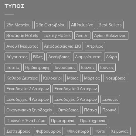
ΤΥΠΟΣ
25η Μαρτίου
28η Οκτωβρίου
All inclusive
Best Sellers
Boutique Hotels
Luxury Hotels
Άνοιξη
Αγίου Βαλεντίνου
Αγίου Πνεύματος
Αποδράσεις για ΣΚΙ
Απρίλιος
Αύγουστος
Βίλες
Δεκέμβριος
Διαμερίσματα
Δώρα
Εορτές
Ημιδιατροφή
Ιανουάριος
Ιούλιος
Ιούνιος
Καθαρά Δευτέρα
Καλοκαίρι
Μάιος
Μάρτιος
Νοέμβριος
Ξενοδοχεία 2 Αστέρων
Ξενοδοχεία 3 Αστέρων
Ξενοδοχεία 4 Αστέρων
Ξενοδοχεία 5 Αστέρων
Ξενώνες
Οικογενειακά ξενοδοχεία
Οκτώβριος
Πάσχα
Πρωινό
Πρωινό + Ένα Γεύμα
Πρωτομαγιά
Πρωτοχρονιά
Σεπτέμβριος
Φεβρουάριος
Φθινόπωρο
Φώτα
Χειμώνας